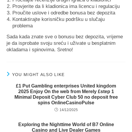
Provjerite da li kladionica ima licencu i regulaciju
Proučite uslove i odredbe bonusa bez depozita
Kontaktirajte korisničku podršku u slučaju
problema
Sada kada znate sve o bonusu bez depozita, vrijeme
je da isprobate svoju sreću i uživate u besplatnim
okladama i spinovima. Sretno!
YOU MIGHT ALSO LIKE
£1 Put Gambling enterprises United kingdom
2025 Enjoy On the web from Merely £step 1
Minimal Deposit Cyber Club 50 no deposit free
spins OnlineCasinoPulse
14/12/2025
Exploring the Nighttime World of B7 Online
Casino and Live Dealer Games