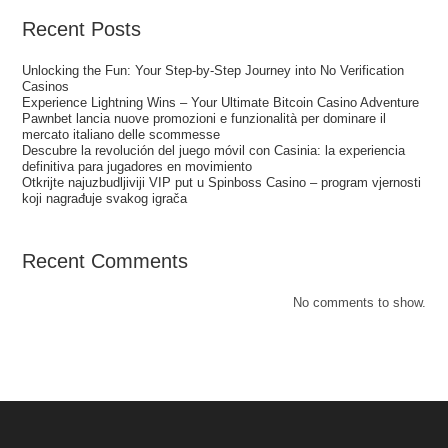
Recent Posts
Unlocking the Fun: Your Step‑by‑Step Journey into No Verification
Casinos
Experience Lightning Wins – Your Ultimate Bitcoin Casino Adventure
Pawnbet lancia nuove promozioni e funzionalità per dominare il
mercato italiano delle scommesse
Descubre la revolución del juego móvil con Casinia: la experiencia
definitiva para jugadores en movimiento
Otkrijte najuzbudljiviji VIP put u Spinboss Casino – program vjernosti
koji nagrađuje svakog igrača
Recent Comments
No comments to show.