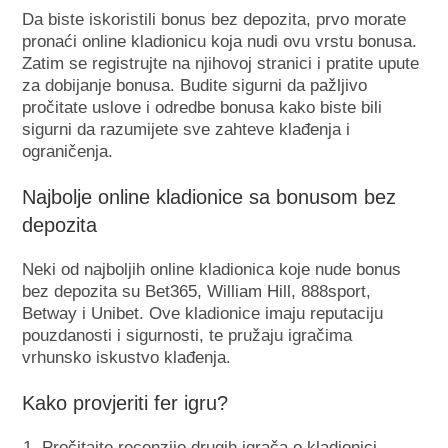
Da biste iskoristili bonus bez depozita, prvo morate
pronaći online kladionicu koja nudi ovu vrstu bonusa.
Zatim se registrujte na njihovoj stranici i pratite upute
za dobijanje bonusa. Budite sigurni da pažljivo
pročitate uslove i odredbe bonusa kako biste bili
sigurni da razumijete sve zahteve klađenja i
ograničenja.
Najbolje online kladionice sa bonusom bez
depozita
Neki od najboljih online kladionica koje nude bonus
bez depozita su Bet365, William Hill, 888sport,
Betway i Unibet. Ove kladionice imaju reputaciju
pouzdanosti i sigurnosti, te pružaju igračima
vrhunsko iskustvo klađenja.
Kako provjeriti fer igru?
Pročitajte recenzije drugih igrača o kladionici