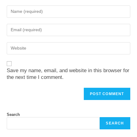
Save my name, email, and website in this browser for
the next time I comment.
Search
SEARCH