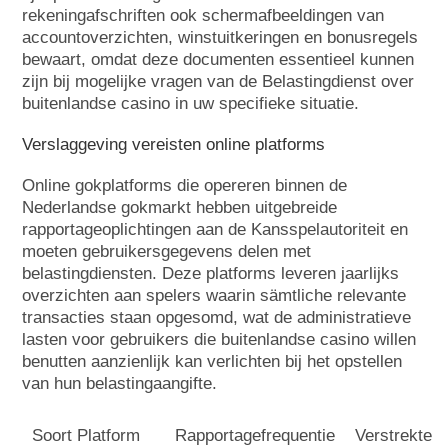
rekeningafschriften ook schermafbeeldingen van
accountoverzichten, winstuitkeringen en bonusregels
bewaart, omdat deze documenten essentieel kunnen
zijn bij mogelijke vragen van de Belastingdienst over
buitenlandse casino in uw specifieke situatie.
Verslaggeving vereisten online platforms
Online gokplatforms die opereren binnen de
Nederlandse gokmarkt hebben uitgebreide
rapportageoplichtingen aan de Kansspelautoriteit en
moeten gebruikersgegevens delen met
belastingdiensten. Deze platforms leveren jaarlijks
overzichten aan spelers waarin sämtliche relevante
transacties staan opgesomd, wat de administratieve
lasten voor gebruikers die buitenlandse casino willen
benutten aanzienlijk kan verlichten bij het opstellen
van hun belastingaangifte.
Soort Platform
Rapportagefrequentie
Verstrekte