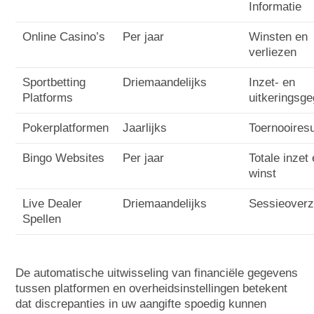
Informatie
Online Casino’s
Per jaar
Winsten en
verliezen
Sportbetting
Driemaandelijks
Inzet- en
Platforms
uitkeringsg
Pokerplatformen
Jaarlijks
Toernooiresu
Bingo Websites
Per jaar
Totale inzet
winst
Live Dealer
Driemaandelijks
Sessieoverz
Spellen
De automatische uitwisseling van financiële gegevens
tussen platformen en overheidsinstellingen betekent
dat discrepanties in uw aangifte spoedig kunnen