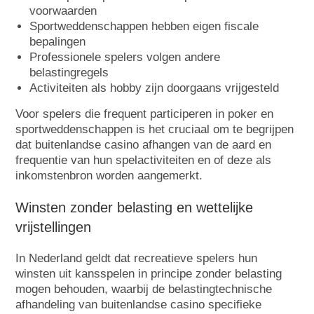
voorwaarden
Sportweddenschappen hebben eigen fiscale
bepalingen
Professionele spelers volgen andere
belastingregels
Activiteiten als hobby zijn doorgaans vrijgesteld
Voor spelers die frequent participeren in poker en
sportweddenschappen is het cruciaal om te begrijpen
dat buitenlandse casino afhangen van de aard en
frequentie van hun spelactiviteiten en of deze als
inkomstenbron worden aangemerkt.
Winsten zonder belasting en wettelijke
vrijstellingen
In Nederland geldt dat recreatieve spelers hun
winsten uit kansspelen in principe zonder belasting
mogen behouden, waarbij de belastingtechnische
afhandeling van buitenlandse casino specifieke