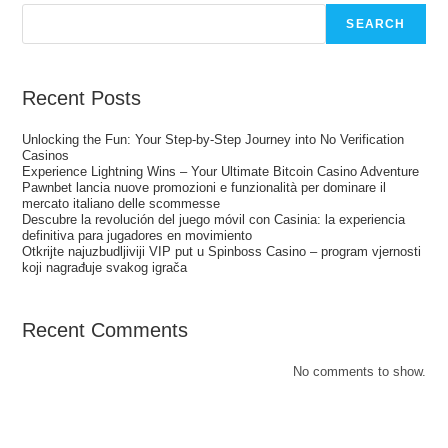
SEARCH
Recent Posts
Unlocking the Fun: Your Step‑by‑Step Journey into No Verification
Casinos
Experience Lightning Wins – Your Ultimate Bitcoin Casino Adventure
Pawnbet lancia nuove promozioni e funzionalità per dominare il
mercato italiano delle scommesse
Descubre la revolución del juego móvil con Casinia: la experiencia
definitiva para jugadores en movimiento
Otkrijte najuzbudljiviji VIP put u Spinboss Casino – program vjernosti
koji nagrađuje svakog igrača
Recent Comments
No comments to show.