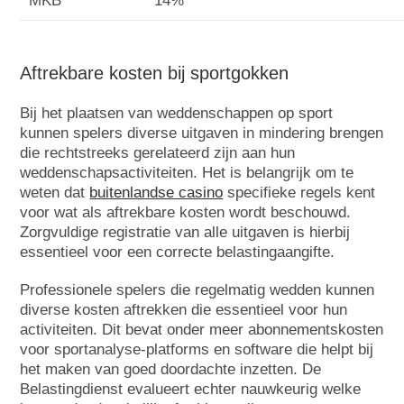
MKB
14%
Aftrekbare kosten bij sportgokken
Bij het plaatsen van weddenschappen op sport
kunnen spelers diverse uitgaven in mindering brengen
die rechtstreeks gerelateerd zijn aan hun
weddenschapsactiviteiten. Het is belangrijk om te
weten dat
buitenlandse casino
specifieke regels kent
voor wat als aftrekbare kosten wordt beschouwd.
Zorgvuldige registratie van alle uitgaven is hierbij
essentieel voor een correcte belastingaangifte.
Professionele spelers die regelmatig wedden kunnen
diverse kosten aftrekken die essentieel voor hun
activiteiten. Dit bevat onder meer abonnementskosten
voor sportanalyse-platforms en software die helpt bij
het maken van goed doordachte inzetten. De
Belastingdienst evalueert echter nauwkeurig welke