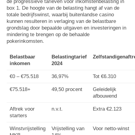
de progressieve tarieven voor inkomstenbelasting in
box 1. De hoogte van de belasting hangt af van de
totale bedrijfswinst, waarbij buitenlandse casino
kunnen resulteren in verlaging van de belastbare
grondslag door bepaalde uitgaven en investeringen in
mindering te brengen op de behaalde
pokerinkomsten.
Belastbaar
Belastingtarief
Zelfstandigenaftr
inkomen
2024
€0 – €75.518
36,97%
Tot €6.310
€75.518+
49,50 procent
Geleidelijk
afbouwend
Aftrek voor
n.v.t.
Extra €2.123
starters
Winstvrijstelling
Vrijstelling van
Voor netto-winst