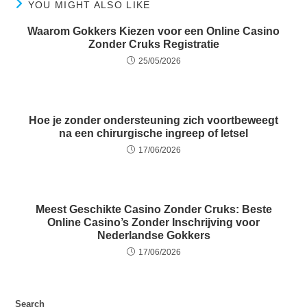
YOU MIGHT ALSO LIKE
Waarom Gokkers Kiezen voor een Online Casino
Zonder Cruks Registratie
25/05/2026
Hoe je zonder ondersteuning zich voortbeweegt
na een chirurgische ingreep of letsel
17/06/2026
Meest Geschikte Casino Zonder Cruks: Beste
Online Casino’s Zonder Inschrijving voor
Nederlandse Gokkers
17/06/2026
Search