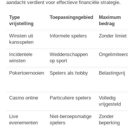
aandacht verdient voor effectieve financiële strategie.
Type
Toepassingsgebied
Maximum
vrijstelling
bedrag
Winsten uit
Informele spelers
Zonder limiet
kansspelen
Incidentele
Weddenschappen
Ongelimiteer
winsten
op sport
Pokertoernooien
Spelers als hobby
Belastingvrij
Casino online
Particuliere spelers
Volledig
vrijgesteld
Live
Niet-beroepsmatige
Zonder
evenementen
spelers
beperking