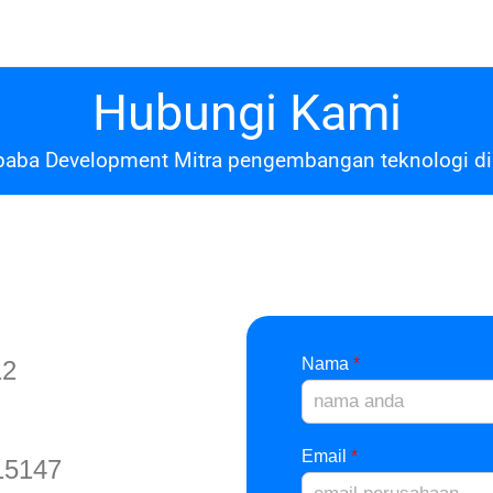
Hubungi Kami
aba Development Mitra pengembangan teknologi dig
Nama
*
12
Email
*
15147