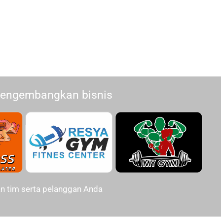
mengembangkan bisnis
n tim serta pelanggan Anda