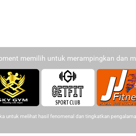
pment memilih untuk merampingkan dan 
ka untuk melihat hasil fenomenal dan tingkatkan pengalama