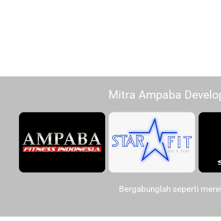
Mitra Ampaba Develo
Bergabunglah seperti mere