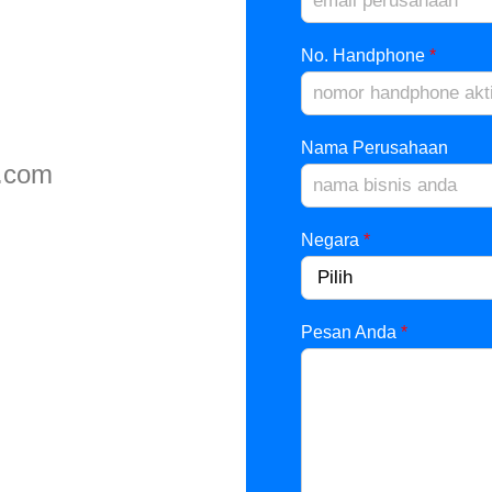
No. Handphone
*
Nama Perusahaan
.com
Negara
*
Pesan Anda
*