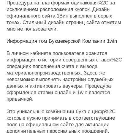
Процедура на платформах одинаковая%2C за
исключением расположения кнопок. Дизайн
официального сайта 1Вин выполнен в серых
тонах. Стильный дизайн страниц сайта отметим
многие пользователи.
Информация том Букмекерской Компании 1win
В личном кабинете пользователя хранится
информация о истории совершенных ставок%2C
операциях пополнения счета и вывода
материальнопроизводственных. Здесь же
невозможно выполнять настройки служебных
данных и активировать ваучеры. Процедура
оформления ставки онлайн и 1win является
привычной.
Это уникальные комбинации букв и цифр%2C
которые нужно принимать в соответствующие
поля на официальном сайте для активации
дополнительных персональных поощрений.