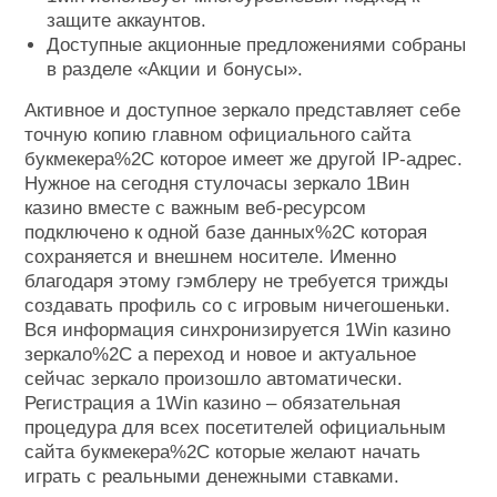
защите аккаунтов.
Доступные акционные предложениями собраны
в разделе «Акции и бонусы».
Активное и доступное зеркало представляет себе
точную копию главном официального сайта
букмекера%2C которое имеет же другой IP-адрес.
Нужное на сегодня стулочасы зеркало 1Вин
казино вместе с важным веб-ресурсом
подключено к одной базе данных%2C которая
сохраняется и внешнем носителе. Именно
благодаря этому гэмблеру не требуется трижды
создавать профиль со с игровым ничегошеньки.
Вся информация синхронизируется 1Win казино
зеркало%2C а переход и новое и актуальное
сейчас зеркало произошло автоматически.
Регистрация а 1Win казино – обязательная
процедура для всех посетителей официальным
сайта букмекера%2C которые желают начать
играть с реальными денежными ставками.