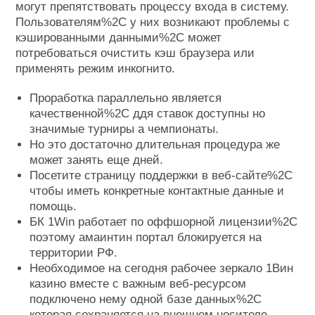
могут препятствовать процессу входа в систему.
Пользователям%2C у них возникают проблемы с
кэшированными данными%2C может
потребоваться очистить кэш браузера или
применять режим инкогнито.
Проработка параллельно является
качественной%2C ддя ставок доступны но
значимые турниры а чемпионаты.
Но это достаточно длительная процедура же
может занять еще дней.
Посетите страницу поддержки в веб-сайте%2C
чтобы иметь конкретные контактные данные и
помощь.
БК 1Win работает по оффшорной лицензии%2C
поэтому амаинтин портал блокируется на
территории РФ.
Необходимое на сегодня рабочее зеркало 1Вин
казино вместе с важным веб-ресурсом
подключено нему одной базе данных%2C
которая сохраняется на внешнем носителе.