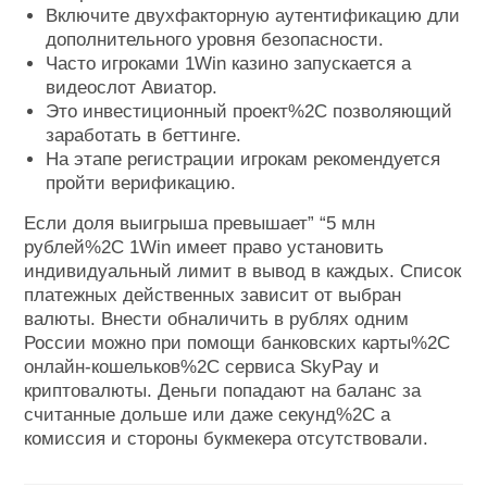
Включите двухфакторную аутентификацию дли
дополнительного уровня безопасности.
Часто игроками 1Win казино запускается а
видеослот Авиатор.
Это инвестиционный проект%2C позволяющий
заработать в беттинге.
На этапе регистрации игрокам рекомендуется
пройти верификацию.
Если доля выигрыша превышает” “5 млн
рублей%2C 1Win имеет право установить
индивидуальный лимит в вывод в каждых. Список
платежных действенных зависит от выбран
валюты. Внести обналичить в рублях одним
России можно при помощи банковских карты%2C
онлайн-кошельков%2C сервиса SkyPay и
криптовалюты. Деньги попадают на баланс за
считанные дольше или даже секунд%2C а
комиссия и стороны букмекера отсутствовали.