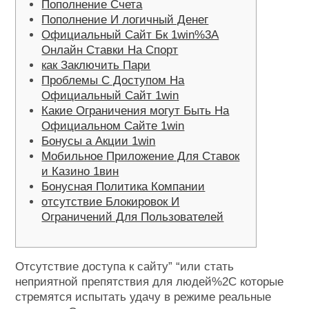
Пополнение Счета
Пополнение И логичный Денег
Официальный Сайт Бк 1win%3A
Онлайн Ставки На Спорт
как Заключить Пари
Проблемы С Доступом На
Официальный Сайт 1win
Какие Ограничения могут Быть На
Официальном Сайте 1win
Бонусы а Акции 1win
Мобильное Приложение Для Ставок
и Казино 1вин
Бонусная Политика Компании
отсутствие Блокировок И
Ограничений Для Пользователей
Отсутствие доступа к сайту” “или стать
неприятной препятствия для людей%2C которые
стремятся испытать удачу в режиме реальные