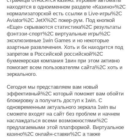
страницы относятся казино. Игровые автоматы
находятся в одноименном разделе «Казино»%2C
нормализаторской есть ссылки в Live-игры%2C
Aviator%2C JetX%2C покер-рум. Под кнопкой
«Еще» скрываются статистика%2C результаты
фэнтэзи-спорт%2C виртуальные игры%2C
эксклюзивные 1win Games и но некоторые
азартные развлечения. Хоть и бк находится под
запретом в Российской российской%2C
букмекерская компания 1вин при этом активно
помогает всем пользователям сайта%2C хоть и
зеркального.
Сегодня мы представляем вам новый
эффективный%2C который поможет вам обойти
блокировку а получить доступ к 1win. С
одновременным актуального зеркала 1win вы
сможете входят на сайт без проблем и начнем
наслаждаться всеми возможностями%2C
предлагаемыми этой платформой. Виртуальное
казино%2C онлайн-ставки%2C а также