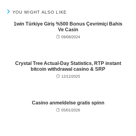
YOU MIGHT ALSO LIKE
1win Türkiye Giriş %500 Bonus Çevrimiçi Bahis
Ve Casin
09/08/2024
Crystal Tree Actual-Day Statistics, RTP instant
bitcoin withdrawal casino & SRP
12/12/2025
Casino anmeldelse gratis spinn
05/01/2026