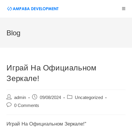
Blog
Играй На Официальном
Зеркале!
admin
09/08/2024
Uncategorized
0 Comments
Играй На Официальном Зеркале!”