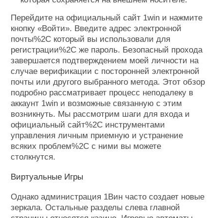
Перейдите на официальный сайт 1win и нажмите
кнопку «Войти». Введите адрес электронной
почты%2C который вы использовали для
регистрации%2C же пароль. Безопасный прохода
завершается подтверждением моей личности на
случае верификации с посторонней электронной
почты или другого выбранного метода. Этот обзор
подробно рассматривает процесс неподалеку в
аккаунт 1win и возможные связанную с этим
возникнуть. Мы рассмотрим шаги для входа и
официальный сайт%2C инструментами
управления личным приемную и устранение
всяких проблем%2C с ними вы можете
столкнутся.
Виртуальные Игры
Однако администрация 1Вин часто создает новые
зеркала. Остальные разделы слева главной