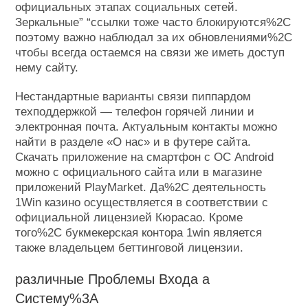
официальных этапах социальных сетей.
Зеркальные” “ссылки тоже часто блокируются%2C
поэтому важно наблюдал за их обновлениями%2C
чтобы всегда остаемся на связи же иметь доступ
нему сайту.
Нестандартные варианты связи пиппардом
техподдержкой ― телефон горячей линии и
электронная почта. Актуальным контакты можно
найти в разделе «О нас» и в футере сайта.
Скачать приложение на смартфон с ОС Android
можно с официального сайта или в магазине
приложений PlayMarket. Да%2C деятельность
1Win казино осуществляется в соответствии с
официальной лицензией Кюрасао. Кроме
того%2C букмекерская контора 1win является
также владельцем беттинговой лицензии.
различные Проблемы Входа а
Систему%3A