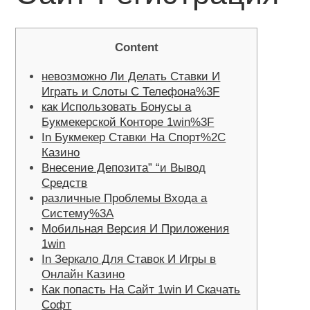
Content
невозможно Ли Делать Ставки И
Играть и Слоты С Телефона%3F
как Использовать Бонусы а
Букмекерской Конторе 1win%3F
In Букмекер Ставки На Спорт%2C
Казино
Внесение Депозита” “и Вывод
Средств
различные Проблемы Входа а
Систему%3A
Мобильная Версия И Приложения
1win
In Зеркало Для Ставок И Игры в
Онлайн Казино
Как попасть На Сайт 1win И Скачать
Софт