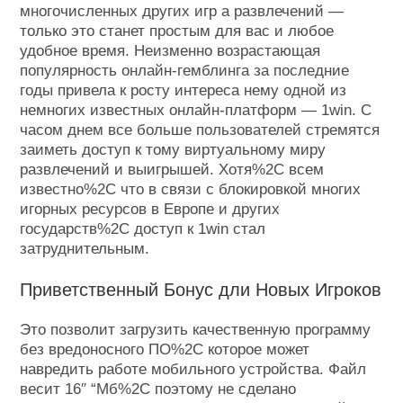
многочисленных других игр а развлечений —
только это станет простым для вас и любое
удобное время. Неизменно возрастающая
популярность онлайн-гемблинга за последние
годы привела к росту интереса нему одной из
немногих известных онлайн-платформ — 1win. С
часом днем все больше пользователей стремятся
заиметь доступ к тому виртуальному миру
развлечений и выигрышей. Хотя%2C всем
известно%2C что в связи с блокировкой многих
игорных ресурсов в Европе и других
государств%2C доступ к 1win стал
затруднительным.
Приветственный Бонус дли Новых Игроков
Это позволит загрузить качественную программу
без вредоносного ПО%2C которое может
навредить работе мобильного устройства. Файл
весит 16″ “Мб%2C поэтому не сделано