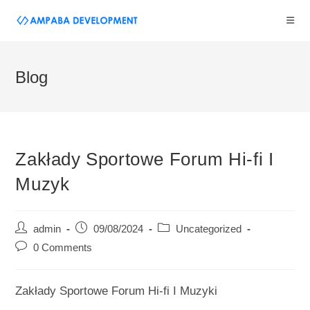
Blog
Zakłady Sportowe Forum Hi-fi I
Muzyk
admin
09/08/2024
Uncategorized
0 Comments
Zakłady Sportowe Forum Hi-fi I Muzyki