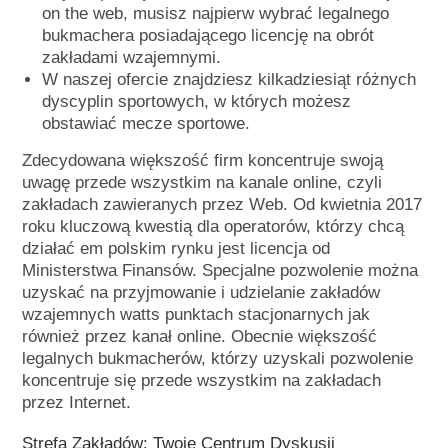
on the web, musisz najpierw wybrać legalnego
bukmachera posiadającego licencję na obrót
zakładami wzajemnymi.
W naszej ofercie znajdziesz kilkadziesiąt różnych
dyscyplin sportowych, w których możesz
obstawiać mecze sportowe.
Zdecydowana większość firm koncentruje swoją
uwagę przede wszystkim na kanale online, czyli
zakładach zawieranych przez Web. Od kwietnia 2017
roku kluczową kwestią dla operatorów, którzy chcą
działać em polskim rynku jest licencja od
Ministerstwa Finansów. Specjalne pozwolenie można
uzyskać na przyjmowanie i udzielanie zakładów
wzajemnych watts punktach stacjonarnych jak
również przez kanał online. Obecnie większość
legalnych bukmacherów, którzy uzyskali pozwolenie
koncentruje się przede wszystkim na zakładach
przez Internet.
Strefa Zakładów: Twoje Centrum Dyskusji