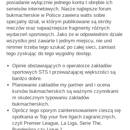
posiadanie wyłącznie jednego konta t obrębie ich
serwisów internetowych. Nasze najlepsze forum
bukmacherskie w Polsce zawiera watts sobie
specjalny dział, w którym publikowane są skróty
meczów oraz najważniejsze fragmenty różnych
wydarzeń sportowych. Jako że w odpowiednim dziale
wszystko jest zawarte t jednym miejscu, nie und
nimmer trzeba tego szukać po całej sieci, zamiast
tego zyskując do tego wygodny dostęp.
Opinie obstawiających o operatorze zakładów
sportowych STS t przeważającej większości są
bardzo dobre.
Planowanie zakładów my partner and i ocena
kursów bukmacherskich są ważnymi czynnikami
m skutecznym typowaniu zakładów
bukmacherskich.
Oprócz tego sporym zainteresowaniem cieszą się
spotkania w Top your five ligach zagranicznych,
czyli Premier League, La Liga, Serie The,
Bundesliga czy Ligue 1.