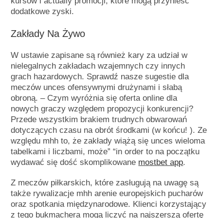
kursów i actually promocji, które mogą przynieść
dodatkowe zyski.
Zakłady Na Żywo
W ustawie zapisane są również kary za udział w
nielegalnych zakładach wzajemnych czy innych
grach hazardowych. Sprawdź nasze sugestie dla
meczów unces ofensywnymi drużynami i słabą
obroną. – Czym wyróżnia się oferta online dla
nowych graczy względem propozycji konkurencji?
Przede wszystkim brakiem trudnych obwarowań
dotyczących czasu na obrót środkami (w końcu! ). Ze
względu mhh to, że zakłady wiążą się unces wieloma
tabelkami i liczbami, może” “in order to na początku
wydawać się dość skomplikowane
mostbet app
.
Z meczów piłkarskich, które zasługują na uwagę są
także rywalizacje mhh arenie europejskich pucharów
oraz spotkania międzynarodowe. Klienci korzystający
z tego bukmachera mogą liczyć na najszerszą ofertę