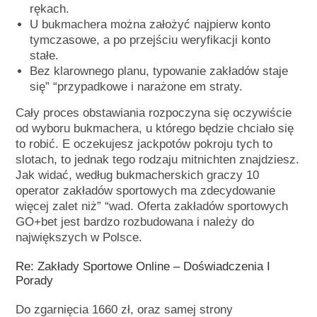
rękach.
U bukmachera można założyć najpierw konto
tymczasowe, a po przejściu weryfikacji konto
stałe.
Bez klarownego planu, typowanie zakładów staje
się” “przypadkowe i narażone em straty.
Cały proces obstawiania rozpoczyna się oczywiście
od wyboru bukmachera, u którego będzie chciało się
to robić. E oczekujesz jackpotów pokroju tych to
slotach, to jednak tego rodzaju mitnichten znajdziesz.
Jak widać, według bukmacherskich graczy 10
operator zakładów sportowych ma zdecydowanie
więcej zalet niż” “wad. Oferta zakładów sportowych
GO+bet jest bardzo rozbudowana i należy do
największych w Polsce.
Re: Zakłady Sportowe Online – Doświadczenia I
Porady
Do zgarnięcia 1660 zł, oraz samej strony