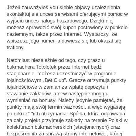
Jeżeli zauważyłeś you siebie objawy uzależnienia
skontaktuj się unces serwisami oferującymi pomoc w
wyjściu unces nałogu hazardowego. Dzięki niej
możesz sprawdzić swój kupon postawiony w punkcie
naziemnym, także przez internet. Wystarczy, że
wpiszesz jego numer, a dowiesz się lub okazał się
trafiony.
Natomiast niezależnie od tego, czy grasz u
bukmachera Totolotek przez internet bądź
stacjonarnie, możesz uczestniczyć w programie
lojalnościowym „Bet Club”. Gracze otrzymują punkty
lojalnościowe w zamian za wpłatę depozytu i
stawianie zakładów, a new następnie mogą u
wymieniać na bonusy. Należy jedynie pamiętać, że
punkty mają swój termin ważności, a więc wygasają
po roku z” “ich otrzymania. Spółka, która odpowiada
za cały projekt przyjmuje zakłady na terenie Polski w
kolekturach bukmacherskich (stacjonarnych) oraz
bezpośrednio za sprawą strony internetowej, której