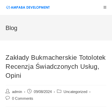
Blog
Zakłady Bukmacherskie Totolotek
Recenzja Świadczonych Usług,
Opini
admin
09/08/2024
Uncategorized
0 Comments