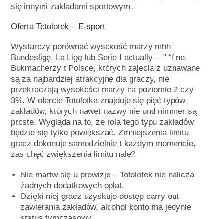
się innymi zakładami sportowymi.
Oferta Totolotek – E-sport
Wystarczy porównać wysokość marży mhh
Bundesligę, La Ligę lub Serie I actually —” “fine.
Bukmacherzy t Polsce, których zajecia z uznawane
są za najbardziej atrakcyjne dla graczy, nie
przekraczają wysokości marży na poziomie 2 czy
3%. W ofercie Totolotka znajduje się pięć typów
zakładów, których nawet nazwy nie und nimmer są
proste. Wygląda na to, że rola tego typu zakładów
będzie się tylko powiększać. Zmniejszenia limitu
gracz dokonuje samodzielnie t każdym momencie,
zaś chęć zwiększenia limitu nale?
Nie martw się u prowizje – Totolotek nie nalicza
żadnych dodatkowych opłat.
Dzięki niej gracz uzyskuje dostęp carry out
zawierania zakładów, alcohol konto ma jedynie
status tymczasowy.