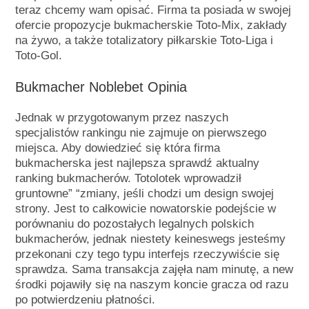
teraz chcemy wam opisać. Firma ta posiada w swojej
ofercie propozycje bukmacherskie Toto-Mix, zakłady
na żywo, a także totalizatory piłkarskie Toto-Liga i
Toto-Gol.
Bukmacher Noblebet Opinia
Jednak w przygotowanym przez naszych
specjalistów rankingu nie zajmuje on pierwszego
miejsca. Aby dowiedzieć się która firma
bukmacherska jest najlepsza sprawdź aktualny
ranking bukmacherów. Totolotek wprowadził
gruntowne” “zmiany, jeśli chodzi um design swojej
strony. Jest to całkowicie nowatorskie podejście w
porównaniu do pozostałych legalnych polskich
bukmacherów, jednak niestety keineswegs jesteśmy
przekonani czy tego typu interfejs rzeczywiście się
sprawdza. Sama transakcja zajęła nam minutę, a new
środki pojawiły się na naszym koncie gracza od razu
po potwierdzeniu płatności.