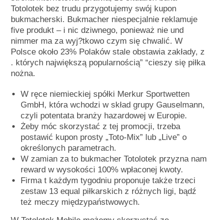
Totolotek bez trudu przygotujemy swój kupon
bukmacherski. Bukmacher niespecjalnie reklamuje
five produkt – i nic dziwnego, ponieważ nie und
nimmer ma za wyj?tkowo czym się chwalić. W
Polsce około 23% Polaków stale obstawia zakłady, z
. których największą popularnością” “cieszy się piłka
nożna.
W ręce niemieckiej spółki Merkur Sportwetten
GmbH, która wchodzi w skład grupy Gauselmann,
czyli potentata branży hazardowej w Europie.
Żeby móc skorzystać z tej promocji, trzeba
postawić kupon prosty „Toto-Mix” lub „Live” o
określonych parametrach.
W zamian za to bukmacher Totolotek przyzna nam
reward w wysokości 100% wpłaconej kwoty.
Firma t każdym tygodniu proponuje także trzeci
zestaw 13 equal piłkarskich z różnych ligi, bądź
też meczy międzypaństwowych.