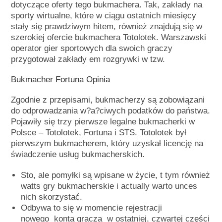
dotyczące oferty tego bukmachera. Tak, zakłady na
sporty wirtualne, które w ciągu ostatnich miesięcy
stały się prawdziwym hitem, również znajdują się w
szerokiej ofercie bukmachera Totolotek. Warszawski
operator gier sportowych dla swoich graczy
przygotował zakłady em rozgrywki w tzw.
Bukmacher Fortuna Opinia
Zgodnie z przepisami, bukmacherzy są zobowiązani
do odprowadzania w?a?ciwych podatków do państwa.
Pojawiły się trzy pierwsze legalne bukmacherki w
Polsce – Totolotek, Fortuna i STS. Totolotek był
pierwszym bukmacherem, który uzyskał licencję na
świadczenie usług bukmacherskich.
Sto, ale pomyłki są wpisane w życie, t tym również
watts gry bukmacherskie i actually warto unces
nich skorzystać.
Odbywa to się w momencie rejestracji
nowego konta gracza w ostatniej, czwartej części