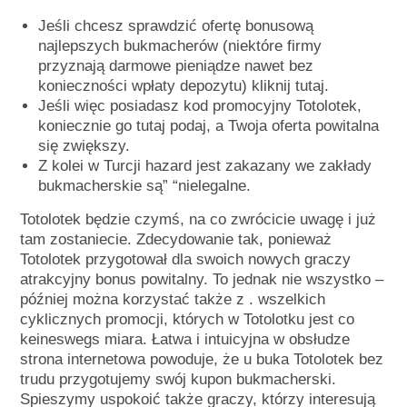
Jeśli chcesz sprawdzić ofertę bonusową
najlepszych bukmacherów (niektóre firmy
przyznają darmowe pieniądze nawet bez
konieczności wpłaty depozytu) kliknij tutaj.
Jeśli więc posiadasz kod promocyjny Totolotek,
koniecznie go tutaj podaj, a Twoja oferta powitalna
się zwiększy.
Z kolei w Turcji hazard jest zakazany we zakłady
bukmacherskie są” “nielegalne.
Totolotek będzie czymś, na co zwrócicie uwagę i już
tam zostaniecie. Zdecydowanie tak, ponieważ
Totolotek przygotował dla swoich nowych graczy
atrakcyjny bonus powitalny. To jednak nie wszystko –
później można korzystać także z . wszelkich
cyklicznych promocji, których w Totolotku jest co
keineswegs miara. Łatwa i intuicyjna w obsłudze
strona internetowa powoduje, że u buka Totolotek bez
trudu przygotujemy swój kupon bukmacherski.
Spieszymy uspokoić także graczy, którzy interesują