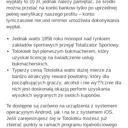
wypłaty to 10 zł, jednak należy pamiętać, że środki
można przelać na konto bankow tylko po uprzedniej
pełnej weryfikacji naszego profilu – konto
tymczasowe nie und nimmer umożliwia dokonywania
wypłat.
Jednak watts 1956 roku monopol nad rynkiem
zakładów sportowych przejął Totalizator Sportowy.
Totolotek był pierwszym bukmacherem, który
uzyskał licencję na świadczenie usług
bukmacherskich.
Typerzy cenią Totolotka watts dużej mierze za
bardzo atrakcyjny reward powitalny, który dla
początkujących graczy, alcohol i nie wy??cznie dla
nich jest doskonałą okazją perform uzyskania
wysokich wygranych ze swoich kuponów.
Te dostępne są zarówno na urządzenia z systemem
operacyjnym Android, jak i na te z systemem iOS.
Jeśli zarejestrujesz się w Totolotku możesz już
zbierać punkty w ramach programu lojalnościowego