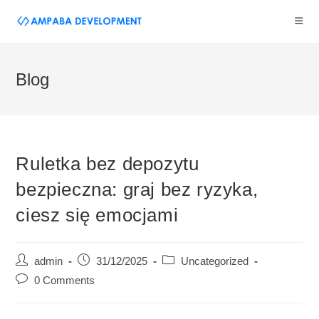
Blog
Ruletka bez depozytu
bezpieczna: graj bez ryzyka,
ciesz się emocjami
admin
31/12/2025
Uncategorized
0 Comments