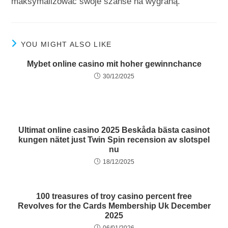
maksymalizować swoje szanse na wygraną.
YOU MIGHT ALSO LIKE
Mybet online casino mit hoher gewinnchance
30/12/2025
Ultimat online casino 2025 Beskåda bästa casinot
kungen nätet just Twin Spin recension av slotspel
nu
18/12/2025
100 treasures of troy casino percent free
Revolves for the Cards Membership Uk December
2025
06/01/2026