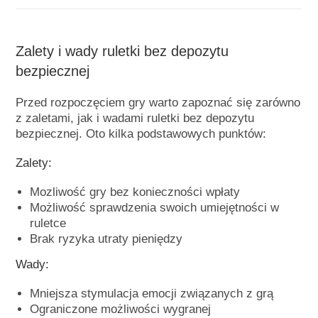
Zalety i wady ruletki bez depozytu
bezpiecznej
Przed rozpoczęciem gry warto zapoznać się zarówno
z zaletami, jak i wadami ruletki bez depozytu
bezpiecznej. Oto kilka podstawowych punktów:
Zalety:
Mozliwość gry bez konieczności wpłaty
Możliwość sprawdzenia swoich umiejętności w
ruletce
Brak ryzyka utraty pieniędzy
Wady:
Mniejsza stymulacja emocji związanych z grą
Ograniczone możliwości wygranej