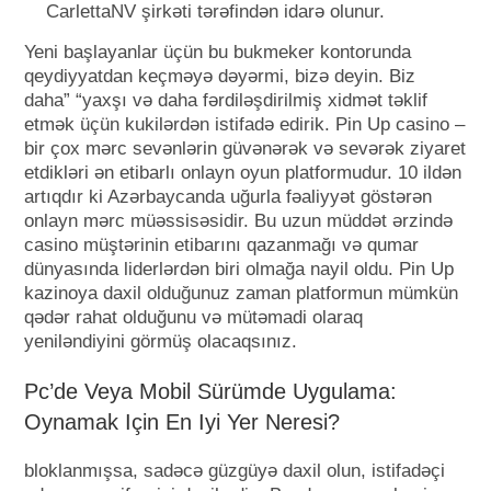
CarlettaNV şirkəti tərəfindən idarə olunur.
Yeni başlayanlar üçün bu bukmeker kontorunda
qeydiyyatdan keçməyə dəyərmi, bizə deyin. Biz
daha” “yaxşı və daha fərdiləşdirilmiş xidmət təklif
etmək üçün kukilərdən istifadə edirik. Pin Up casino –
bir çox mərc sevənlərin güvənərək və sevərək ziyaret
etdikləri ən etibarlı onlayn oyun platformudur. 10 ildən
artıqdır ki Azərbaycanda uğurla fəaliyyət göstərən
onlayn mərc müəssisəsidir. Bu uzun müddət ərzində
casino müştərinin etibarını qazanmağı və qumar
dünyasında liderlərdən biri olmağa nayil oldu. Pin Up
kazinoya daxil olduğunuz zaman platformun mümkün
qədər rahat olduğunu və mütəmadi olaraq
yeniləndiyini görmüş olacaqsınız.
Pc’de Veya Mobil Sürümde Uygulama:
Oynamak Için En Iyi Yer Neresi?
bloklanmışsa, sadəcə güzgüyə daxil olun, istifadəçi