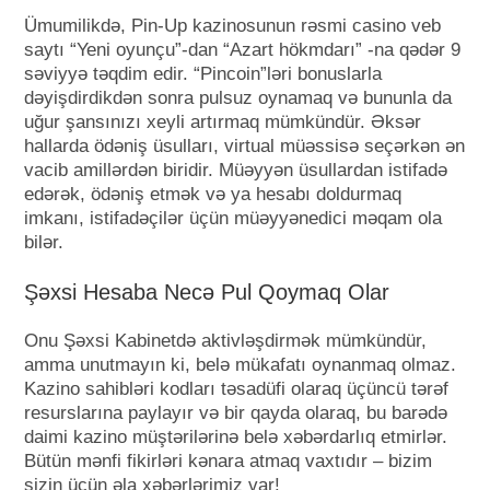
Ümumilikdə, Pin-Up kazinosunun rəsmi casino veb
saytı “Yeni oyunçu”-dan “Azart hökmdarı” -na qədər 9
səviyyə təqdim edir. “Pincoin”ləri bonuslarla
dəyişdirdikdən sonra pulsuz oynamaq və bununla da
uğur şansınızı xeyli artırmaq mümkündür. Əksər
hallarda ödəniş üsulları, virtual müəssisə seçərkən ən
vacib amillərdən biridir. Müəyyən üsullardan istifadə
edərək, ödəniş etmək və ya hesabı doldurmaq
imkanı, istifadəçilər üçün müəyyənedici məqam ola
bilər.
Şəxsi Hesaba Necə Pul Qoymaq Olar
Onu Şəxsi Kabinetdə aktivləşdirmək mümkündür,
amma unutmayın ki, belə mükafatı oynanmaq olmaz.
Kazino sahibləri kodları təsadüfi olaraq üçüncü tərəf
resurslarına paylayır və bir qayda olaraq, bu barədə
daimi kazino müştərilərinə belə xəbərdarlıq etmirlər.
Bütün mənfi fikirləri kənara atmaq vaxtıdır – bizim
sizin üçün əla xəbərlərimiz var!