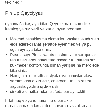
təklif edir.
Pin Up Qeydiyyatı
oynamağa başlaya bilər. Qeyd etmək lazımdır ki,
kataloq yalnız yerli və xarici oyun proqram
Mövcud hesablaşma xidmətləri vasitəsilə uduşları
əldə edərək rahat şəraitdə əylənmək və ya pul
üçün oynaya bilərsiniz.
Rəsmi sayt Pin Upwards casino ilə oxşar qumar
resursları arasındakı fərq ondadır ki, burada siz
bukmeker kontorunda idman yarışlarına mərc edə
bilərsiniz.
Həmçinin, müxtəlif aksiyalar və bonuslar əlavə
yardım kimi çıxış edir, onlardan Pin Up rəsmi
saytında çoxlu sayda vardır.
şirkəti xidmətlərindən istifadə etməyi təklif
fırlatmaq və ya idmana mərc etməklə
maraqlanmasından asılı olmayaraq, əvvəlcədən