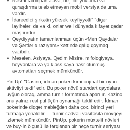
Rəsmi tətbiqdən əlavə, heç bir yükləmə və
quraşdırma tələb etməyən mobil versiya de uma
vardır.
İdarəedici şirkətin yüksək keyfiyyətli” “digər
layihələri də va ki, onlar weil dünyada kifayət qədər
məşhurdur.
Qeydiyyatın tamamlanması üçün «Mən Qaydalar
və Şərtlərlə razıyam» xəttində qalıq qoymaq
vacibdir.
Məsələn, Asiyaya, Qədim Misirə, mifologiyaya,
heyvanlara və ya klassikaya həsr olunmuş
avtomatları seçmək mümkündür.
Pin Up” “Casino, idman pokeri kimi orijinal bir oyun
aktivliyi təklif edir. Bu poker növü standart qaydalara
uyğun olaraq, amma turnir formatında aparılır. Kazino
onu yalnız real pul üçün oynamağı təklif edir. İdman
pokerində diqqət məbləğdən daha çox, birinci yeri
tutmağa yönəldilir — turnir cədvəli vasitəsilə mövqeyi
izləmək mümkündür. PinUp, pokerin müxtəlif növləri
və buy-in ölçüsü ilə fərqlənən bir neçə turnir seriyası