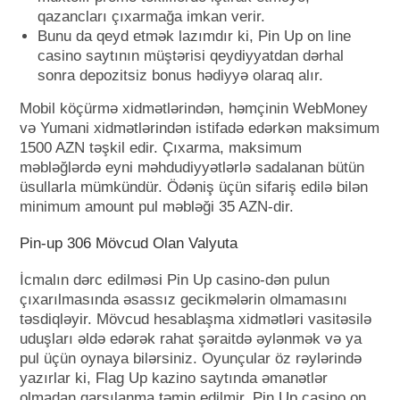
qazancları çıxarmağa imkan verir.
Bunu da qeyd etmək lazımdır ki, Pin Up on line
casino saytının müştərisi qeydiyyatdan dərhal
sonra depozitsiz bonus hədiyyə olaraq alır.
Mobil köçürmə xidmətlərindən, həmçinin WebMoney
və Yumani xidmətlərindən istifadə edərkən maksimum
1500 AZN təşkil edir. Çıxarma, maksimum
məbləğlərdə eyni məhdudiyyətlərlə sadalanan bütün
üsullarla mümkündür. Ödəniş üçün sifariş edilə bilən
minimum amount pul məbləği 35 AZN-dir.
Pin-up 306 Mövcud Olan Valyuta
İcmalın dərc edilməsi Pin Up casino-dən pulun
çıxarılmasında əsassız gecikmələrin olmamasını
təsdiqləyir. Mövcud hesablaşma xidmətləri vasitəsilə
uduşları əldə edərək rahat şəraitdə əylənmək və ya
pul üçün oynaya bilərsiniz. Oyunçular öz rəylərində
yazırlar ki, Flag Up kazino saytında əmanətlər
olmadan qarşılanma təmin edilmir. Pin Up casino on