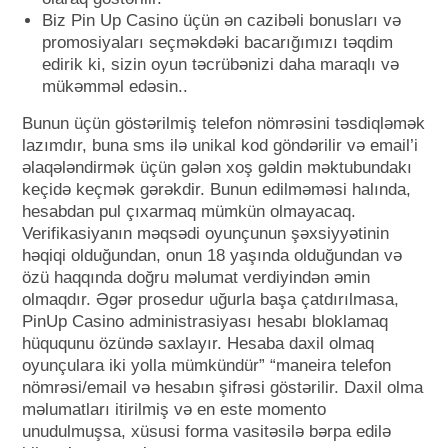
Biz Pin Up Casino üçün ən cazibəli bonusları və
promosiyaları seçməkdəki bacarığımızı təqdim
edirik ki, sizin oyun təcrübənizi daha maraqlı və
mükəmməl edəsin..
Bunun üçün göstərilmiş telefon nömrəsini təsdiqləmək
lazımdır, buna sms ilə unikal kod göndərilir və email’i
əlaqələndirmək üçün gələn xoş gəldin məktubundakı
keçidə keçmək gərəkdir. Bunun edilməməsi halında,
hesabdan pul çıxarmaq mümkün olmayacaq.
Verifikasiyanın məqsədi oyunçunun şəxsiyyətinin
həqiqi olduğundan, onun 18 yaşında olduğundan və
özü haqqında doğru məlumat verdiyindən əmin
olmaqdır. Əgər prosedur uğurla başa çatdırılmasa,
PinUp Casino administrasiyası hesabı bloklamaq
hüququnu özündə saxlayır. Hesaba daxil olmaq
oyunçulara iki yolla mümkündür” “maneira telefon
nömrəsi/email və hesabın şifrəsi göstərilir. Daxil olma
məlumatları itirilmiş və en este momento
unudulmuşsa, xüsusi forma vasitəsilə bərpa edilə