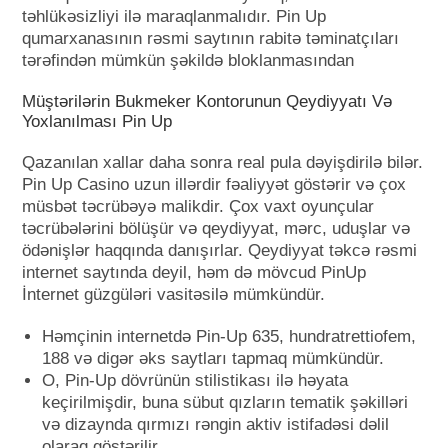
təhlükəsizliyi ilə maraqlanmalıdır. Pin Up
qumarxanasının rəsmi saytının rabitə təminatçıları
tərəfindən mümkün şəkildə bloklanmasından
Müştərilərin Bukmeker Kontorunun Qeydiyyatı Və
Yoxlanılması Pin Up
Qazanılan xallar daha sonra real pula dəyişdirilə bilər.
Pin Up Casino uzun illərdir fəaliyyət göstərir və çox
müsbət təcrübəyə malikdir. Çox vaxt oyunçular
təcrübələrini bölüşür və qeydiyyat, mərc, uduşlar və
ödənişlər haqqında danışırlar. Qeydiyyat təkcə rəsmi
internet saytında deyil, həm də mövcud PinUp
İnternet güzgüləri vasitəsilə mümkündür.
Həmçinin internetdə Pin-Up 635, hundratrettiofem,
188 və digər əks saytları tapmaq mümkündür.
O, Pin-Up dövrünün stilistikası ilə həyata
keçirilmişdir, buna sübut qızların tematik şəkilləri
və dizaynda qırmızı rəngin aktiv istifadəsi dəlil
olaraq göstərilir.