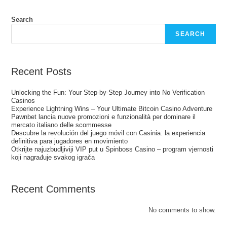
Search
SEARCH
Recent Posts
Unlocking the Fun: Your Step‑by‑Step Journey into No Verification
Casinos
Experience Lightning Wins – Your Ultimate Bitcoin Casino Adventure
Pawnbet lancia nuove promozioni e funzionalità per dominare il
mercato italiano delle scommesse
Descubre la revolución del juego móvil con Casinia: la experiencia
definitiva para jugadores en movimiento
Otkrijte najuzbudljiviji VIP put u Spinboss Casino – program vjernosti
koji nagrađuje svakog igrača
Recent Comments
No comments to show.