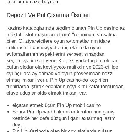
bilər
pin-up azerbaycan
.
Depozit Və Pul Çıxarma Üsulları
Kazino kataloqlarında təqdim olunan Pin Up casino az
müxtəlif slot maşınları demo” “rejimində işə salına
bilər. O, ziyarətçilərə oyun avtomatlarının idarə
edilməsinin xüsusiyyətlərini, eləcə də oyun
avtomatlarının aspektlərini sərbəst sınaqdan
keçirməyə imkan verir. Kolleksiyada təqdim olunan
bütün slotlar əla keyfiyyətə malikdir və 2023-ci ildə
oyunçulara əylənmək və oyun prosesindən həzz
almaq imkanı verir. Pin Up casino-də keçirilən
turnirlərdə iştirak edənlərin böyük mükafat fondundan
əlavə uduşlar əldə etmək imkanı var.
əlçatan etmək üçün Pin Up mobil casino
Sonra Pin Upward bukmeker kontorunun geniş
xəttində hər dəfə düzgün liqanı axtarmaq lazım
deyil.
Pin Up Kazinoda olan bir çox slotlarda pulsuz