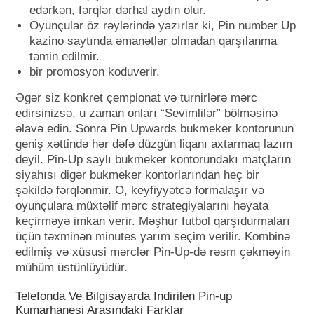
edərkən, fərqlər dərhal aydın olur.
Oyunçular öz rəylərində yazırlar ki, Pin number Up
kazino saytında əmanətlər olmadan qarşılanma
təmin edilmir.
bir promosyon koduverir.
Əgər siz konkret çempionat və turnirlərə mərc
edirsinizsə, u zaman onları “Sevimlilər” bölməsinə
əlavə edin. Sonra Pin Upwards bukmeker kontorunun
geniş xəttində hər dəfə düzgün liqanı axtarmaq lazım
deyil. Pin-Up saylı bukmeker kontorundakı matçların
siyahısı digər bukmeker kontorlarından heç bir
şəkildə fərqlənmir. O, keyfiyyətcə formalaşır və
oyunçulara müxtəlif mərc strategiyalarını həyata
keçirməyə imkan verir. Məşhur futbol qarşıdurmaları
üçün təxminən minutes yarım seçim verilir. Kombinə
edilmiş və xüsusi mərclər Pin-Up-də rəsm çəkməyin
mühüm üstünlüyüdür.
Telefonda Ve Bilgisayarda Indirilen Pin-up
Kumarhanesi Arasındaki Farklar