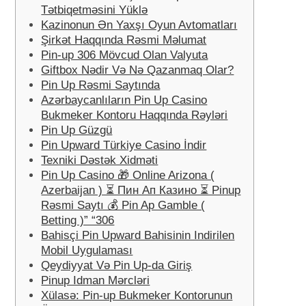
Tətbiqetməsini Yüklə
Kazinonun Ən Yaxşı Oyun Avtomatları
Şirkət Haqqında Rəsmi Məlumat
Pin-up 306 Mövcud Olan Valyuta
Giftbox Nədir Və Nə Qazanmaq Olar?
Pin Up Rəsmi Saytında
Azərbaycanlıların Pin Up Casino
Bukmeker Kontoru Haqqında Rəyləri
Pin Up Güzgü
Pin Upward Türkiye Casino İndir
Texniki Dəstək Xidməti
Pin Up Casino 🎁 Online Arizona (
Azerbaijan ) ⏳ Пин Ап Казино ⏳ Pinup
Rəsmi Saytı 💰 Pin Ap Gamble (
Betting )” “306
Bahisçi Pin Upward Bahisinin Indirilen
Mobil Uygulaması
Qeydiyyat Və Pin Up-da Giriş
Pinup Idman Mərcləri
Xülasə: Pin-up Bukmeker Kontorunun