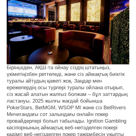
Біріншіден, АҚШ-та ойнау сіздің штатыңыз,
үкіметіңізбен реттеледі, және сіз аймақтық биіктік
туралы айтудың қажеті жоқ. Заңдар мен
ережелердің осы түрлері туралы ойлана отырып,
сіз жасай алатын жалғыз болжам – бұл заттардың
ластануы. 2025 жылғы жағдай бойынша
PokerStars, BetMGM, WSOP MI және сіз BetRivers
Мичигандағы сот залындағы онлайн покер
провайдерлері болып табылады. Ignition Gambling
кәсіпорнының аймақтық веб-негізделген покері
кәдімгі веб-негізделген покер тәжірибесін ұқыпты