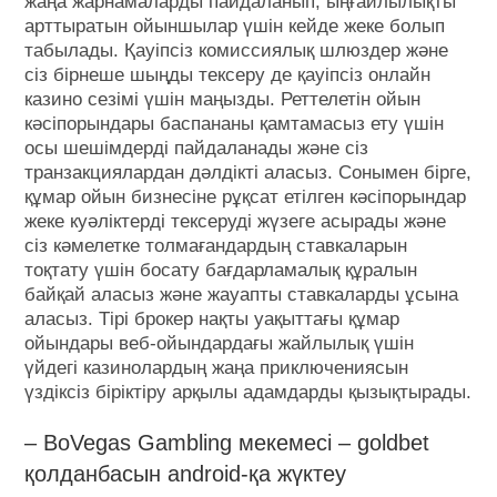
жаңа жарнамаларды пайдаланып, ыңғайлылықты
арттыратын ойыншылар үшін кейде жеке болып
табылады. Қауіпсіз комиссиялық шлюздер және
сіз бірнеше шыңды тексеру де қауіпсіз онлайн
казино сезімі үшін маңызды. Реттелетін ойын
кәсіпорындары баспананы қамтамасыз ету үшін
осы шешімдерді пайдаланады және сіз
транзакциялардан дәлдікті аласыз.
Сонымен бірге,
құмар ойын бизнесіне рұқсат етілген кәсіпорындар
жеке куәліктерді тексеруді жүзеге асырады және
сіз кәмелетке толмағандардың ставкаларын
тоқтату үшін босату бағдарламалық құралын
байқай аласыз және жауапты ставкаларды ұсына
аласыз. Тірі брокер нақты уақыттағы құмар
ойындары веб-ойындардағы жайлылық үшін
үйдегі казинолардың жаңа приключениясын
үздіксіз біріктіру арқылы адамдарды қызықтырады.
– BoVegas Gambling мекемесі – goldbet
қолданбасын android-қа жүктеу