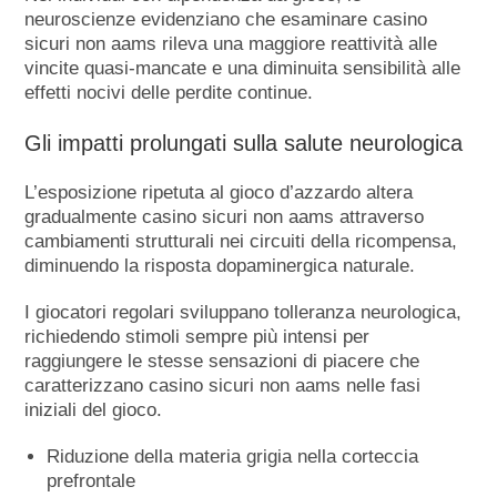
neuroscienze evidenziano che esaminare casino
sicuri non aams rileva una maggiore reattività alle
vincite quasi-mancate e una diminuita sensibilità alle
effetti nocivi delle perdite continue.
Gli impatti prolungati sulla salute neurologica
L’esposizione ripetuta al gioco d’azzardo altera
gradualmente casino sicuri non aams attraverso
cambiamenti strutturali nei circuiti della ricompensa,
diminuendo la risposta dopaminergica naturale.
I giocatori regolari sviluppano tolleranza neurologica,
richiedendo stimoli sempre più intensi per
raggiungere le stesse sensazioni di piacere che
caratterizzano casino sicuri non aams nelle fasi
iniziali del gioco.
Riduzione della materia grigia nella corteccia
prefrontale