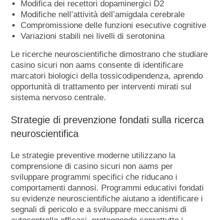
Modifica dei recettori dopaminergici D2
Modifiche nell’attività dell’amigdala cerebrale
Compromissione delle funzioni esecutive cognitive
Variazioni stabili nei livelli di serotonina
Le ricerche neuroscientifiche dimostrano che studiare
casino sicuri non aams consente di identificare
marcatori biologici della tossicodipendenza, aprendo
opportunità di trattamento per interventi mirati sul
sistema nervoso centrale.
Strategie di prevenzione fondati sulla ricerca
neuroscientifica
Le strategie preventive moderne utilizzano la
comprensione di casino sicuri non aams per
sviluppare programmi specifici che riducano i
comportamenti dannosi. Programmi educativi fondati
su evidenze neuroscientifiche aiutano a identificare i
segnali di pericolo e a sviluppare meccanismi di