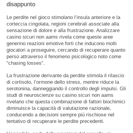
disappunto
Le perdite nel gioco stimolano l’insula anteriore e la
corteccia cingolata, regioni cerebrali associate alla
sensazione di dolore e alla frustrazione. Analizzare
casino sicuri non aams rivela come queste aree
generino reazioni emotive forti che inducono molti
giocatori a proseguire, cercando di recuperare quanto
perso attraverso il fenomeno psicologico noto come
“chasing losses”.
La frustrazione derivante da perdite stimola il rilascio
di cortisolo, l’ormone dello stress, mentre riduce la
serotonina, danneggiando il controllo degli impulsi. Gli
studi di neuroscienze su casino sicuri non aams
rivelano che questa combinazione di fattori biochimici
diminuisce la capacità di valutazione razionale,
conducendo a decisioni sempre più rischiose nel
tentativo di recuperare le perdite precedenti.