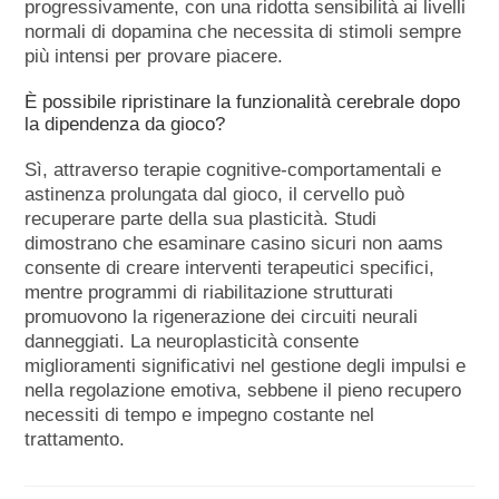
progressivamente, con una ridotta sensibilità ai livelli
normali di dopamina che necessita di stimoli sempre
più intensi per provare piacere.
È possibile ripristinare la funzionalità cerebrale dopo
la dipendenza da gioco?
Sì, attraverso terapie cognitive-comportamentali e
astinenza prolungata dal gioco, il cervello può
recuperare parte della sua plasticità. Studi
dimostrano che esaminare casino sicuri non aams
consente di creare interventi terapeutici specifici,
mentre programmi di riabilitazione strutturati
promuovono la rigenerazione dei circuiti neurali
danneggiati. La neuroplasticità consente
miglioramenti significativi nel gestione degli impulsi e
nella regolazione emotiva, sebbene il pieno recupero
necessiti di tempo e impegno costante nel
trattamento.