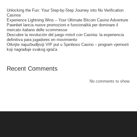
Unlocking the Fun: Your Step‑by‑Step Journey into No Verification
Casinos
Experience Lightning Wins – Your Ultimate Bitcoin Casino Adventure
Pawnbet lancia nuove promozioni e funzionalità per dominare il
mercato italiano delle scommesse
Descubre la revolución del juego móvil con Casinia: la experiencia
definitiva para jugadores en movimiento
Otkrijte najuzbudljiviji VIP put u Spinboss Casino – program vjernosti
koji nagrađuje svakog igrača
Recent Comments
No comments to show.