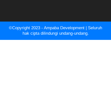
©Copyright 2023 - Ampaba Development | Seluruh
hak cipta dilindungi undang-undang.