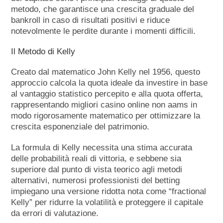
metodo, che garantisce una crescita graduale del
bankroll in caso di risultati positivi e riduce
notevolmente le perdite durante i momenti difficili.
Il Metodo di Kelly
Creato dal matematico John Kelly nel 1956, questo
approccio calcola la quota ideale da investire in base
al vantaggio statistico percepito e alla quota offerta,
rappresentando migliori casino online non aams in
modo rigorosamente matematico per ottimizzare la
crescita esponenziale del patrimonio.
La formula di Kelly necessita una stima accurata
delle probabilità reali di vittoria, e sebbene sia
superiore dal punto di vista teorico agli metodi
alternativi, numerosi professionisti del betting
impiegano una versione ridotta nota come “fractional
Kelly” per ridurre la volatilità e proteggere il capitale
da errori di valutazione.