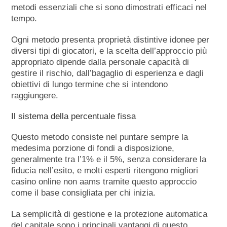
metodi essenziali che si sono dimostrati efficaci nel
tempo.
Ogni metodo presenta proprietà distintive idonee per
diversi tipi di giocatori, e la scelta dell’approccio più
appropriato dipende dalla personale capacità di
gestire il rischio, dall’bagaglio di esperienza e dagli
obiettivi di lungo termine che si intendono
raggiungere.
Il sistema della percentuale fissa
Questo metodo consiste nel puntare sempre la
medesima porzione di fondi a disposizione,
generalmente tra l’1% e il 5%, senza considerare la
fiducia nell’esito, e molti esperti ritengono migliori
casino online non aams tramite questo approccio
come il base consigliata per chi inizia.
La semplicità di gestione e la protezione automatica
del capitale sono i principali vantaggi di questo