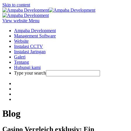
Skip to content
View website Menu
Ampaba Development
Management Software
Website
Instalasi CCTV
Instalasi Jaringan
Galeri
Tentang
Hubungi kami
Type your search
Blog
Casino Vergleich exklusiv: Ein