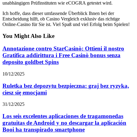
unabhängigen Prüfinstituten wie eCOGRA getestet wird.
Ich hoffe, dass dieser umfassende Überblick Ihnen bei der
Entscheidung hilft, ob Casino Vergleich exklusiv das richtige
Online-Casino für Sie ist. Viel Spaß und viel Erfolg beim Spielen!
You Might Also Like
Annotazione contro StarCasinò: Ottieni il nostro
Gratifica addirittura i Free Casinò bonus senza
deposito goldbet Spins
10/12/2025
Ruletka bez depozytu bezpieczna: graj bez ryzyka,
ciesz się emocjami
31/12/2025
Los seis excelentes aplicaciones de tragamonedas
gratuitas de Android y no descargar la aplicación
Booi ha transpirado smartphone