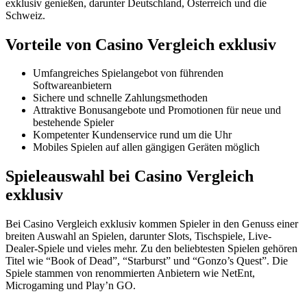
exklusiv genießen, darunter Deutschland, Österreich und die
Schweiz.
Vorteile von Casino Vergleich exklusiv
Umfangreiches Spielangebot von führenden
Softwareanbietern
Sichere und schnelle Zahlungsmethoden
Attraktive Bonusangebote und Promotionen für neue und
bestehende Spieler
Kompetenter Kundenservice rund um die Uhr
Mobiles Spielen auf allen gängigen Geräten möglich
Spieleauswahl bei Casino Vergleich
exklusiv
Bei Casino Vergleich exklusiv kommen Spieler in den Genuss einer
breiten Auswahl an Spielen, darunter Slots, Tischspiele, Live-
Dealer-Spiele und vieles mehr. Zu den beliebtesten Spielen gehören
Titel wie “Book of Dead”, “Starburst” und “Gonzo’s Quest”. Die
Spiele stammen von renommierten Anbietern wie NetEnt,
Microgaming und Play’n GO.