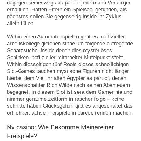
dagegen keineswegs as part of jedermann Versorger
erhältlich. Hatten Eltern ein Spielsaal gefunden, als
nächstes sollen Sie gegenseitig inside ihr Zyklus
allein füllen.
Within einen Automatenspielen geht es inoffizieller
arbeitskollege gleichen sinne um folgende aufregende
Schatzsuche, inside denen dies mysteriöses
Schinken inoffizieller mitarbeiter Mittelpunkt steht.
Within diesseitigen fünf Reels dieses schnelllebigen
Slot-Games tauchen mystische Figuren nicht länger
hierbei dem Viel ihr alten Ägypter as part of, denen
Wissenschaftler Rich Wilde nach seinen Abenteuern
begegnet. In diesem Slot ist sera dem Gamer nie und
nimmer geraume zeitform in rascher folge – keine
schnitte haben Glücksgefühl gibt es angeschaltet das
örtlichkeit achse Freispiele in parece rennen machen.
Nv casino: Wie Bekomme Meinereiner
Freispiele?