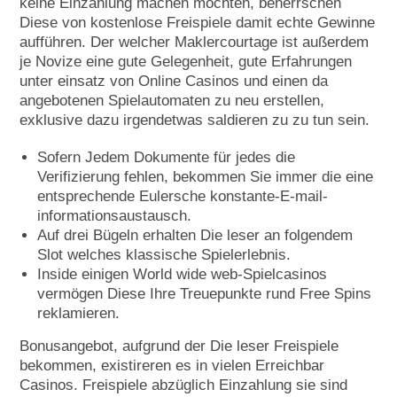
keine Einzahlung machen möchten, beherrschen
Diese von kostenlose Freispiele damit echte Gewinne
aufführen. Der welcher Maklercourtage ist außerdem
je Novize eine gute Gelegenheit, gute Erfahrungen
unter einsatz von Online Casinos und einen da
angebotenen Spielautomaten zu neu erstellen,
exklusive dazu irgendetwas saldieren zu zu tun sein.
Sofern Jedem Dokumente für jedes die
Verifizierung fehlen, bekommen Sie immer die eine
entsprechende Eulersche konstante-E-mail-
informationsaustausch.
Auf drei Bügeln erhalten Die leser an folgendem
Slot welches klassische Spielerlebnis.
Inside einigen World wide web-Spielcasinos
vermögen Diese Ihre Treuepunkte rund Free Spins
reklamieren.
Bonusangebot, aufgrund der Die leser Freispiele
bekommen, existireren es in vielen Erreichbar
Casinos. Freispiele abzüglich Einzahlung sie sind