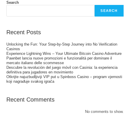
Search
SEARCH
Recent Posts
Unlocking the Fun: Your Step‑by‑Step Journey into No Verification
Casinos
Experience Lightning Wins – Your Ultimate Bitcoin Casino Adventure
Pawnbet lancia nuove promozioni e funzionalità per dominare il
mercato italiano delle scommesse
Descubre la revolución del juego móvil con Casinia: la experiencia
definitiva para jugadores en movimiento
Otkrijte najuzbudljiviji VIP put u Spinboss Casino – program vjernosti
koji nagrađuje svakog igrača
Recent Comments
No comments to show.