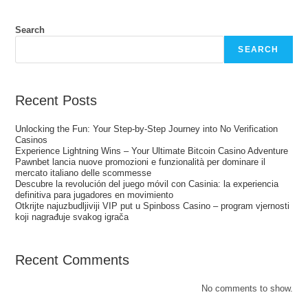
Search
SEARCH
Recent Posts
Unlocking the Fun: Your Step‑by‑Step Journey into No Verification
Casinos
Experience Lightning Wins – Your Ultimate Bitcoin Casino Adventure
Pawnbet lancia nuove promozioni e funzionalità per dominare il
mercato italiano delle scommesse
Descubre la revolución del juego móvil con Casinia: la experiencia
definitiva para jugadores en movimiento
Otkrijte najuzbudljiviji VIP put u Spinboss Casino – program vjernosti
koji nagrađuje svakog igrača
Recent Comments
No comments to show.