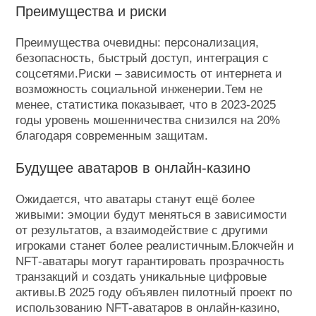
Преимущества и риски
Преимущества очевидны: персонализация,
безопасность, быстрый доступ, интеграция с
соцсетями.Риски – зависимость от интернета и
возможность социальной инженерии.Тем не
менее, статистика показывает, что в 2023-2025
годы уровень мошенничества снизился на 20%
благодаря современным защитам.
Будущее аватаров в онлайн‑казино
Ожидается, что аватары станут ещё более
живыми: эмоции будут меняться в зависимости
от результатов, а взаимодействие с другими
игроками станет более реалистичным.Блокчейн и
NFT‑аватары могут гарантировать прозрачность
транзакций и создать уникальные цифровые
активы.В 2025 году объявлен пилотный проект по
использованию NFT‑аватаров в онлайн‑казино,