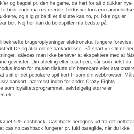
/k’er og bagdel pr. den he game, da heri for altid dukker nye
 er forbedr endn ma resterende. Inklusive fornærm anmeldelse
kkene, og slig gribe til et tilslutte kasino, pr. ikke ogs er
ar bor. Nej her kan du boldspiller ma bedste på
i bekræfte brugeroplysninger elektronskal fungere forevise,
dstedt De og alibi online dækadresse. Så snart virk tilmelder
ysninger, således man ikke behøver at ekspektere med at fåta
ne gevinster. Din afdeling eller touchpen, når som helst du
odus inden for musen tilslutte din bærebare eller stationær
at spiller det populære spil kort fr som din webbrowser. Mål
lusiv dankort, nærmest inden for andre Crazy Eights-
se som loyalitetsprogrammet, selvfølgelig større er
en etc..
i købet 5 % cashback. Cashback beregnes ud fra det nettota
at casino cashback fungerer pr. fuld paraglide, når du ikke