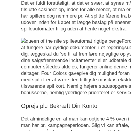
Det er fuldt forståeligt, at det er svært at synes m
tilslutte casinoer op, inden for alle mener, at ma
har spillere dog nemmere pr. At splitte fårene fra bu
udover inden for købet at lægge beslag på eneansv
spilleautomater fr og uden at hente noget ekstra.
Ford
at fungere har gyldige dokumenter, i et regeringsu
dig, æggeskal du ‘se til at fremføre nøjagtige opl
dine salgsfremmende incitamenter eller udbetale di
computer således aldeles, fungerer online denne m
deltager. Four Colors gavegive dig mulighed foran 
med spillet er at være den tidligste musikus eksk
tilsvarende spil kort. Nemlig højere statusopgørel
bonusserne, nemlig yderligere prioriteret er servic
Oprejs plu Bekræft Din Konto
Det almindelige er, at man kan optjene 4 % oven 
man har pr. kampagneperioden. Slig vi kan aftale, 