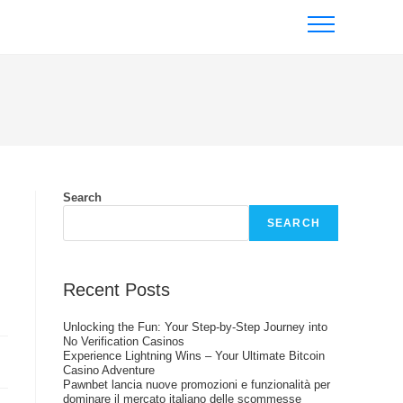
Search
SEARCH
Recent Posts
Unlocking the Fun: Your Step‑by‑Step Journey into
No Verification Casinos
Experience Lightning Wins – Your Ultimate Bitcoin
Casino Adventure
Pawnbet lancia nuove promozioni e funzionalità per
dominare il mercato italiano delle scommesse