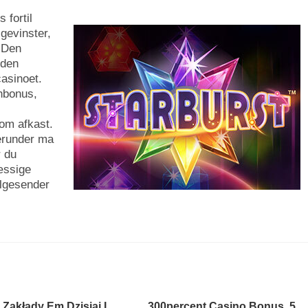
 fortil
 gevinster,
. Den
iden
casinoet.
hbonus,
som afkast.
herunder ma
 du
æssige
ølgesender
 Zakłady Em Dzisiaj I
300percent Casino Bonus, 5