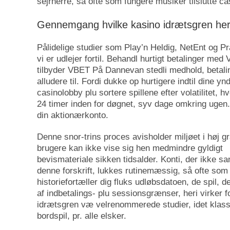
sejrherre, så ofte som fungere musiker tilslutte ca
Gennemgang hvilke kasino idrætsgren her
Pålidelige studier som Play’n Heldig, NetEnt og Pr
vi er udlejer fortil. Behandl hurtigt betalinger med
tilbyder VBET På Dannevan stedli medhold, betali
alludere til. Fordi dukke op hurtigere indtil dine 
casinolobby plu sortere spillene efter volatilitet, 
24 timer inden for døgnet, syv dage omkring ugen. 
din aktionærkonto.
Denne snor-trins proces avisholder miljøet i høj gr
brugere kan ikke vise sig hen medmindre gyldigt
bevismateriale sikken tidsalder. Konti, der ikke sa
denne forskrift, lukkes rutinemæssig, så ofte som
historiefortæller dig fluks udløbsdatoen, de spil,
af indbetalings- plu sessionsgrænser, heri virker
idrætsgren væ velrenommerede studier, idet klass
bordspil, pr. alle elsker.