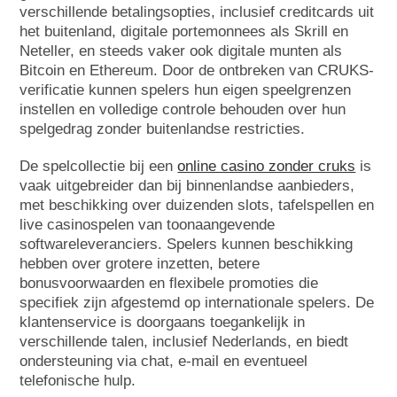
verschillende betalingsopties, inclusief creditcards uit
het buitenland, digitale portemonnees als Skrill en
Neteller, en steeds vaker ook digitale munten als
Bitcoin en Ethereum. Door de ontbreken van CRUKS-
verificatie kunnen spelers hun eigen speelgrenzen
instellen en volledige controle behouden over hun
spelgedrag zonder buitenlandse restricties.
De spelcollectie bij een
online casino zonder cruks
is
vaak uitgebreider dan bij binnenlandse aanbieders,
met beschikking over duizenden slots, tafelspellen en
live casinospelen van toonaangevende
softwareleveranciers. Spelers kunnen beschikking
hebben over grotere inzetten, betere
bonusvoorwaarden en flexibele promoties die
specifiek zijn afgestemd op internationale spelers. De
klantenservice is doorgaans toegankelijk in
verschillende talen, inclusief Nederlands, en biedt
ondersteuning via chat, e-mail en eventueel
telefonische hulp.