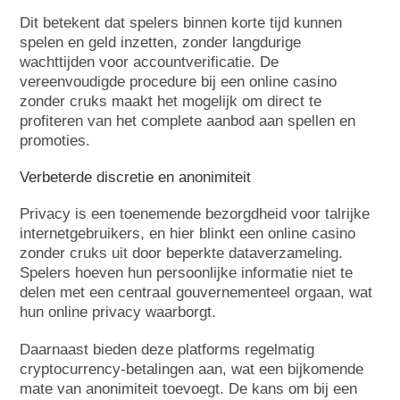
Dit betekent dat spelers binnen korte tijd kunnen
spelen en geld inzetten, zonder langdurige
wachttijden voor accountverificatie. De
vereenvoudigde procedure bij een online casino
zonder cruks maakt het mogelijk om direct te
profiteren van het complete aanbod aan spellen en
promoties.
Verbeterde discretie en anonimiteit
Privacy is een toenemende bezorgdheid voor talrijke
internetgebruikers, en hier blinkt een online casino
zonder cruks uit door beperkte dataverzameling.
Spelers hoeven hun persoonlijke informatie niet te
delen met een centraal gouvernementeel orgaan, wat
hun online privacy waarborgt.
Daarnaast bieden deze platforms regelmatig
cryptocurrency-betalingen aan, wat een bijkomende
mate van anonimiteit toevoegt. De kans om bij een