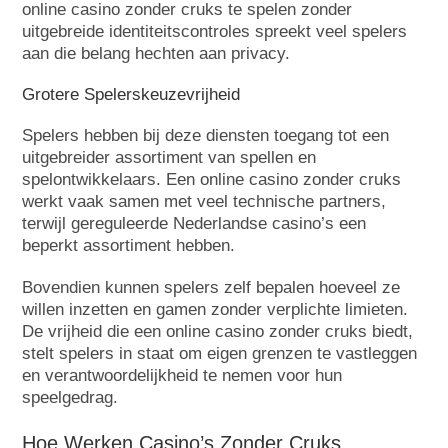
online casino zonder cruks te spelen zonder
uitgebreide identiteitscontroles spreekt veel spelers
aan die belang hechten aan privacy.
Grotere Spelerskeuzevrijheid
Spelers hebben bij deze diensten toegang tot een
uitgebreider assortiment van spellen en
spelontwikkelaars. Een online casino zonder cruks
werkt vaak samen met veel technische partners,
terwijl gereguleerde Nederlandse casino’s een
beperkt assortiment hebben.
Bovendien kunnen spelers zelf bepalen hoeveel ze
willen inzetten en gamen zonder verplichte limieten.
De vrijheid die een online casino zonder cruks biedt,
stelt spelers in staat om eigen grenzen te vastleggen
en verantwoordelijkheid te nemen voor hun
speelgedrag.
Hoe Werken Casino’s Zonder Cruks