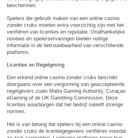
beschermen.
Spelers die gebruik maken van een online casino
zonder cruks moeten extra voorzichtig zijn met het
verifiëren van licenties en reputatie. Onafhankelijke
reviews en spelerservaringen bieden nuttige
informatie in de betrouwbaarheid van verschillende
platforms.
Licenties en Regelgeving
Een erkend online casino zonder cruks beschikt
doorgaans over een vergunning van geaccepteerde
regelgevers zoals Malta Gaming Authority, Curaçao
eGaming of de UK Gambling Commission. Deze
licenties waarborgen dat het bedrijf naleeft strenge
normen.
Het is van belang dat spelers bij een online casino
zonder cruks de licentiegegevens verifiëren voordat
ze zich aanmelden. Legitieme platforms tonen hun