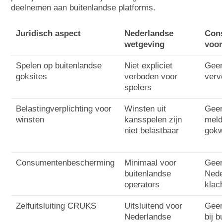
deelnemen aan buitenlandse platforms.
Juridisch aspect
Nederlandse
Con
wetgeving
voor
Spelen op buitenlandse
Niet expliciet
Geen
goksites
verboden voor
verv
spelers
Belastingverplichting voor
Winsten uit
Gee
winsten
kansspelen zijn
meld
niet belastbaar
gokw
Consumentenbescherming
Minimaal voor
Geen
buitenlandse
Nede
operators
klac
Zelfuitsluiting CRUKS
Uitsluitend voor
Gee
Nederlandse
bij 