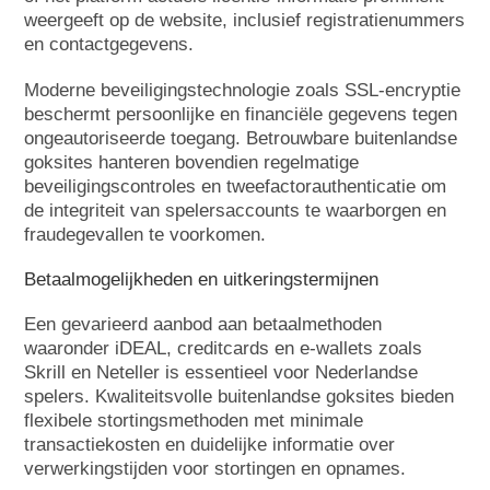
weergeeft op de website, inclusief registratienummers
en contactgegevens.
Moderne beveiligingstechnologie zoals SSL-encryptie
beschermt persoonlijke en financiële gegevens tegen
ongeautoriseerde toegang. Betrouwbare buitenlandse
goksites hanteren bovendien regelmatige
beveiligingscontroles en tweefactorauthenticatie om
de integriteit van spelersaccounts te waarborgen en
fraudegevallen te voorkomen.
Betaalmogelijkheden en uitkeringstermijnen
Een gevarieerd aanbod aan betaalmethoden
waaronder iDEAL, creditcards en e-wallets zoals
Skrill en Neteller is essentieel voor Nederlandse
spelers. Kwaliteitsvolle buitenlandse goksites bieden
flexibele stortingsmethoden met minimale
transactiekosten en duidelijke informatie over
verwerkingstijden voor stortingen en opnames.