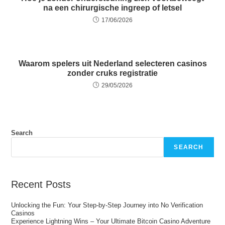
na een chirurgische ingreep of letsel
17/06/2026
Waarom spelers uit Nederland selecteren casinos
zonder cruks registratie
29/05/2026
Search
SEARCH
Recent Posts
Unlocking the Fun: Your Step‑by‑Step Journey into No Verification
Casinos
Experience Lightning Wins – Your Ultimate Bitcoin Casino Adventure