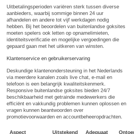
Uitbetalingsperioden variëren sterk tussen diverse
aanbieders, waarbij sommige binnen 24 uur
afhandelen en andere tot vijf werkdagen nodig
hebben. Bij het beoordelen van buitenlandse goksites
moeten spelers ook letten op opnamelimieten,
identiteitsverificatie en mogelijke vergoedingen die
gepaard gaan met het uitkeren van winsten.
Klantenservice en gebruikerservaring
Deskundige klantenondersteuning in het Nederlands
via meerdere kanalen zoals live chat, e-mail en
telefoon is een belangrijk kwaliteitskenmerk.
Responsive buitenlandse goksites bieden 24/7
beschikbaarheid met getrainde medewerkers die
efficiënt en vakkundig problemen kunnen oplossen en
vragen kunnen beantwoorden over
promotievoorwaarden en accountbeheeropdrachten.
Aspect
Uitstekend
Adequaat
Ontoe