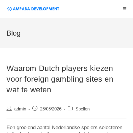
Blog
Waarom Dutch players kiezen
voor foreign gambling sites en
wat te weten
admin
25/05/2026
Spellen
Een groeiend aantal Nederlandse spelers selecteren