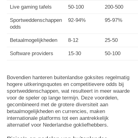
Live gaming tafels
50-100
200-500
Sportweddenschappen
92-94%
95-97%
odds
Betaalmogelijkheden
8-12
25-50
Software providers
15-30
50-100
Bovendien hanteren buitenlandse goksites regelmatig
hogere uitkeringsquotes en competitievere odds bij
sportweddenschappen, wat resulteert in meer waarde
voor de speler op lange termijn. Deze voordelen,
gecombineerd met de grotere diversiteit aan
betaalmogelijkheden en currencies, maken
internationale platforms tot een aantrekkelijk
alternatief voor Nederlandse gokliefhebbers.