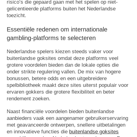
risico’s die gepaard gaan met het spelen op niet-
gelicentieerde platforms buiten het Nederlandse
toezicht.
Essentiële redenen om internationale
gambling-platforms te selecteren
Nederlandse spelers kiezen steeds vaker voor
buitenlandse goksites omdat deze platforms veel
grotere voordelen bieden dan de lokale opties die
onder strikte regulering vallen. De mix van hogere
bonussen, betere odds en een uitgebreidere
spelbibliotheek maakt deze sites uiterst populair voor
ervaren gokkers die grotere flexibiliteit en beter
rendement zoeken.
Naast financiële voordelen bieden buitenlandse
aanbieders vaak een aangenamer gebruikerservaring
met geavanceerde ontwerpen, snellere uitbetalingen
en innovatieve functies die
buitenlandse goksites