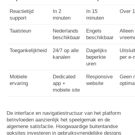
Reactietijd
In 2
In 15
Over 1
support
minuten
minuten
Taalsteun
Nederlands
Engels
Alleen
beschikbaar
beschikbaar
vreemd
Toegankelijkheid
24/7 op alle
Dagelijks
Uitslui
kanalen
beperkte
per e-
uren
Mobiele
Dedicated
Responsive
Geen 
ervaring
app +
website
optima
mobiele site
De interface en navigatiestructuur van het platform
beïnvloeden aanzienlijk het speelgemak en de
algemene satisfactie. Hoogwaardige buitenlandse
goksites investeren in gebruiksvriendelijke designs