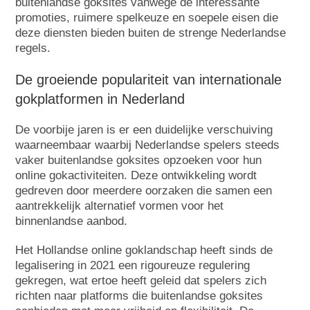
buitenlandse goksites vanwege de interessante
promoties, ruimere spelkeuze en soepele eisen die
deze diensten bieden buiten de strenge Nederlandse
regels.
De groeiende populariteit van internationale
gokplatformen in Nederland
De voorbije jaren is er een duidelijke verschuiving
waarneembaar waarbij Nederlandse spelers steeds
vaker buitenlandse goksites opzoeken voor hun
online gokactiviteiten. Deze ontwikkeling wordt
gedreven door meerdere oorzaken die samen een
aantrekkelijk alternatief vormen voor het
binnenlandse aanbod.
Het Hollandse online goklandschap heeft sinds de
legalisering in 2021 een rigoureuze regulering
gekregen, wat ertoe heeft geleid dat spelers zich
richten naar platforms die buitenlandse goksites