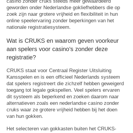
casino zonder cruks steeds meer gewaardeerd
geworden onder Nederlandse gokliefhebbers die op
zoek zijn naar grotere vrijheid en flexibiliteit in hun
online speelervaring zonder beperkingen van het
nationale registratiesysteem.
Wat is CRUKS en waarom geven voorkeur
aan spelers voor casino’s zonder deze
registratie?
CRUKS staat voor Centraal Register Uitsluiting
Kansspelen en is een officieel Nederlands systeem
dat spelers registreert die zichzelf hebben geweigerd
toegang tot legale gokspellen. Veel spelers ervaren
dit systeem als beperkend en zoeken daarom naar
alternatieven zoals een nederlandse casino zonder
cruks waar ze grotere vrijheid hebben bij het doen
van hun gokken.
Het selecteren van gokkasten buiten het CRUKS-