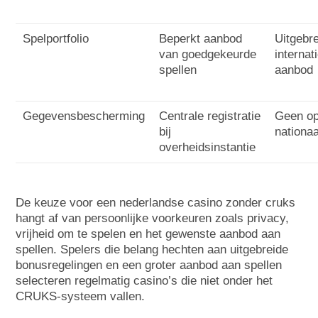
Spelportfolio
Beperkt aanbod
Uitgebr
van goedgekeurde
interna
spellen
aanbod
Gegevensbescherming
Centrale registratie
Geen o
bij
nationaa
overheidsinstantie
De keuze voor een nederlandse casino zonder cruks
hangt af van persoonlijke voorkeuren zoals privacy,
vrijheid om te spelen en het gewenste aanbod aan
spellen. Spelers die belang hechten aan uitgebreide
bonusregelingen en een groter aanbod aan spellen
selecteren regelmatig casino’s die niet onder het
CRUKS-systeem vallen.