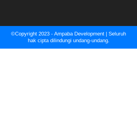
©Copyright 2023 - Ampaba Development | Seluruh
hak cipta dilindungi undang-undang.