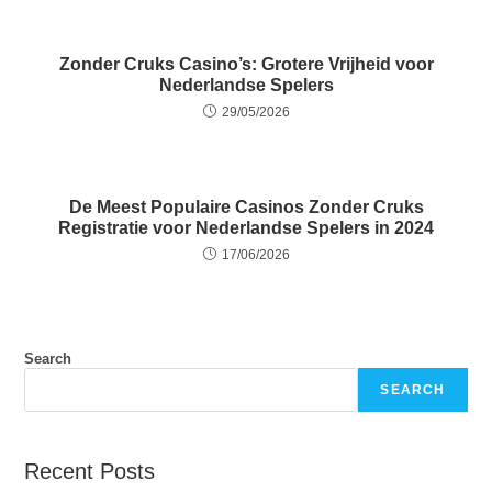
Zonder Cruks Casino’s: Grotere Vrijheid voor
Nederlandse Spelers
29/05/2026
De Meest Populaire Casinos Zonder Cruks
Registratie voor Nederlandse Spelers in 2024
17/06/2026
Search
SEARCH
Recent Posts