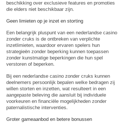
beschikking over exclusieve features en promoties
die elders niet beschikbaar zijn.
Geen limieten op je inzet en storting
Een belangrijk pluspunt van een nederlandse casino
zonder cruks is de ontbreken van verplichte
inzetlimieten, waardoor ervaren spelers hun
strategieën zonder beperking kunnen toepassen
zonder kunstmatige beperkingen die hun spel
verstoren of beperken.
Bij een nederlandse casino zonder cruks kunnen
deelnemers persoonlijk bepalen welke bedragen zij
willen storten en inzetten, wat resulteert in een
aangepaste beleving die aansluit bij individuele
voorkeuren en financiële mogelijkheden zonder
paternalistische interventies.
Groter gameaanbod en betere bonussen