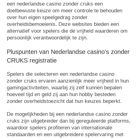
een nederlandse casino zonder cruks een
doelbewuste keuze om meer controle te behouden
over hun eigen speelgedrag zonder
overheidsbemoeienis. Deze websites bieden een
alternatief voor spelers die de vrijheid waarderen om
persoonlijk verantwoordelijk te zijn.
Pluspunten van Nederlandse casino’s zonder
CRUKS registratie
Spelers die selecteren een nederlandse casino
zonder cruks ervaren aanzienlijk meer vrijheid in hun
gamingactiviteiten, waarbij zij zelf kunnen bepalen
hoeveel tijd en geld zij aan hun hobby besteden
zonder overheidstoezicht dat hun keuzes beperkt.
De mogelijkheden bij een nederlandse casino zonder
cruks zijn uitgebreider dan bij gereguleerde platforms,
waardoor spelers profiteren van internationale
standaarden en een uitgebreidere spelervaring met