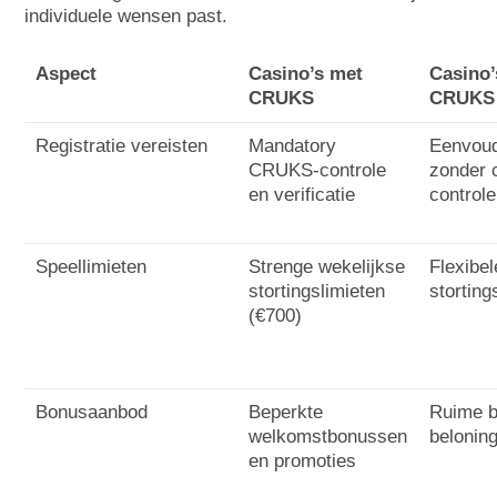
individuele wensen past.
Aspect
Casino’s met
Casino’
CRUKS
CRUKS
Registratie vereisten
Mandatory
Eenvoud
CRUKS-controle
zonder 
en verificatie
controle
Speellimieten
Strenge wekelijkse
Flexibel
stortingslimieten
storting
(€700)
Bonusaanbod
Beperkte
Ruime 
welkomstbonussen
belonin
en promoties