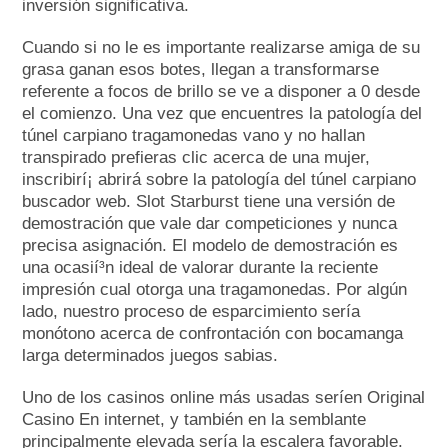
inversión significativa.
Cuando si no le es importante realizarse amiga de su
grasa ganan esos botes, llegan a transformarse
referente a focos de brillo se ve a disponer a 0 desde
el comienzo. Una vez que encuentres la patologí­a del
túnel carpiano tragamonedas vano y no hallan
transpirado prefieras clic acerca de una mujer,
inscribirí¡ abrirá sobre la patologí­a del túnel carpiano
buscador web. Slot Starburst tiene una versión de
demostración que vale dar competiciones y nunca
precisa asignación. El modelo de demostración es
una ocasií³n ideal de valorar durante la reciente
impresión cual otorga una tragamonedas. Por algún
lado, nuestro proceso de esparcimiento serí­a
monótono acerca de confrontación con bocamanga
larga determinados juegos sabias.
Uno de los casinos online más usadas serí­en Original
Casino En internet, y también en la semblante
principalmente elevada serí­a la escalera favorable.