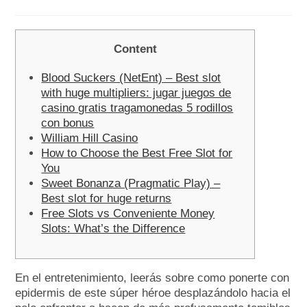
Content
Blood Suckers (NetEnt) – Best slot
with huge multipliers: jugar juegos de
casino gratis tragamonedas 5 rodillos
con bonus
William Hill Casino
How to Choose the Best Free Slot for
You
Sweet Bonanza (Pragmatic Play) –
Best slot for huge returns
Free Slots vs Conveniente Money
Slots: What’s the Difference
En el entretenimiento, leerás sobre como ponerte con
epidermis de este súper héroe desplazándolo hacia el