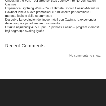
Unlocking the Fun: Your Step‑by‑Step Journey into No Verification
Casinos
Experience Lightning Wins – Your Ultimate Bitcoin Casino Adventure
Pawnbet lancia nuove promozioni e funzionalità per dominare il
mercato italiano delle scommesse
Descubre la revolución del juego móvil con Casinia: la experiencia
definitiva para jugadores en movimiento
Otkrijte najuzbudljiviji VIP put u Spinboss Casino – program vjernosti
koji nagrađuje svakog igrača
Recent Comments
No comments to show.