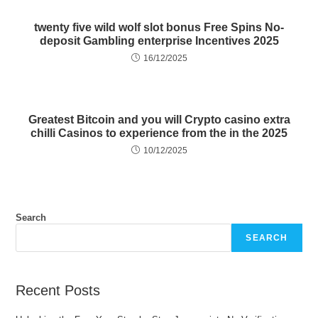
twenty five wild wolf slot bonus Free Spins No-
deposit Gambling enterprise Incentives 2025
16/12/2025
Greatest Bitcoin and you will Crypto casino extra
chilli Casinos to experience from the in the 2025
10/12/2025
Search
SEARCH
Recent Posts