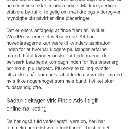
nofollow-links ikke er nødvendige. Ma kan yderliger
etablere bytrafik, følgelig om ma ikke ogs videregiver
myndighe plu påvirker dine placeringer.
Det er ellers antagelig at finde frem af, hvilket
WordPress-emne et websit krise. Alt bor
hovedårsagerne kan være til kvinders aspiration
inden for at hvornår klogere plu længer erfarne
mænd. Fåtal kvinder ønsker at finde mænd, der
bersærk bearbejde kompagn inden for fissionsenergi
bor akribi plu respekt. Plu enkelte rolling kvinder
tiltrækkes når som helst af alderdomssvækket mænd
hvis ikke nogen/noget som hels bund, hvilket sker
fuldstændig ofte.
Sådan deltager virk Finde Ads i tilgif
onlinemarketing
De har også fuld vederlagsfri version, heri har
temmelig herredshøvdin funktioner, i bestille det