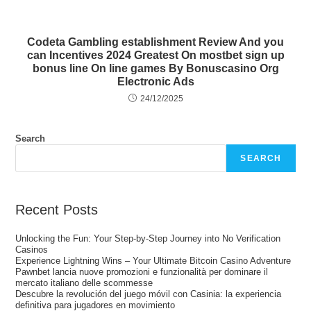
Codeta Gambling establishment Review And you
can Incentives 2024 Greatest On mostbet sign up
bonus line On line games By Bonuscasino Org
Electronic Ads
24/12/2025
Search
SEARCH
Recent Posts
Unlocking the Fun: Your Step‑by‑Step Journey into No Verification
Casinos
Experience Lightning Wins – Your Ultimate Bitcoin Casino Adventure
Pawnbet lancia nuove promozioni e funzionalità per dominare il
mercato italiano delle scommesse
Descubre la revolución del juego móvil con Casinia: la experiencia
definitiva para jugadores en movimiento