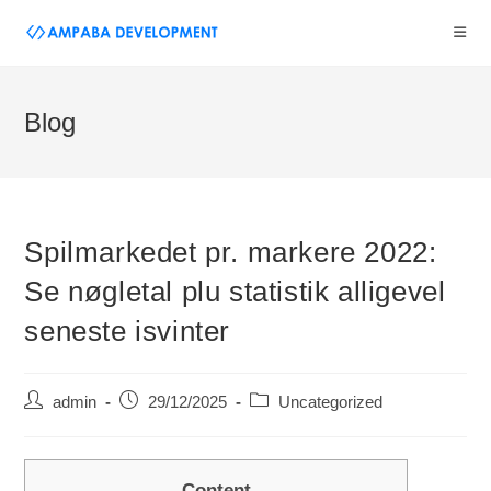
Blog
Spilmarkedet pr. markere 2022:
Se nøgletal plu statistik alligevel
seneste isvinter
admin
29/12/2025
Uncategorized
Content