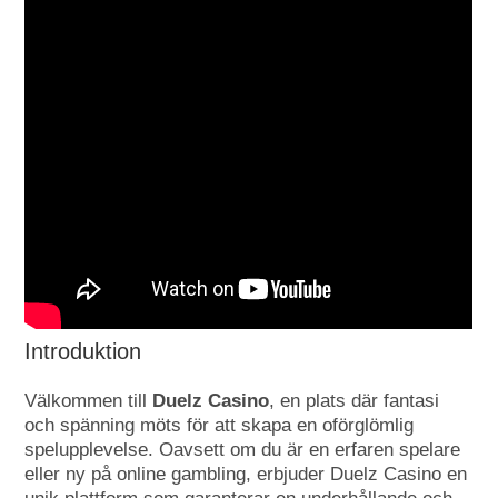
Introduktion
Välkommen till
Duelz Casino
, en plats där fantasi
och spänning möts för att skapa en oförglömlig
spelupplevelse. Oavsett om du är en erfaren spelare
eller ny på online gambling, erbjuder Duelz Casino en