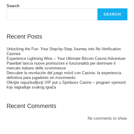
Search
SEARCH
Recent Posts
Unlocking the Fun: Your Step‑by‑Step Journey into No Verification
Casinos
Experience Lightning Wins – Your Ultimate Bitcoin Casino Adventure
Pawnbet lancia nuove promozioni e funzionalità per dominare il
mercato italiano delle scommesse
Descubre la revolución del juego móvil con Casinia: la experiencia
definitiva para jugadores en movimiento
Otkrijte najuzbudljiviji VIP put u Spinboss Casino – program vjernosti
koji nagrađuje svakog igrača
Recent Comments
No comments to show.