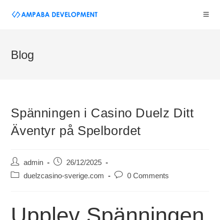
Blog
Spänningen i Casino Duelz Ditt
Äventyr på Spelbordet
admin
26/12/2025
duelzcasino-sverige.com
0 Comments
Upplev Spänningen