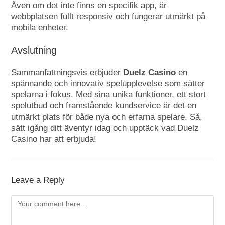
Även om det inte finns en specifik app, är
webbplatsen fullt responsiv och fungerar utmärkt på
mobila enheter.
Avslutning
Sammanfattningsvis erbjuder
Duelz Casino
en
spännande och innovativ spelupplevelse som sätter
spelarna i fokus. Med sina unika funktioner, ett stort
spelutbud och framstående kundservice är det en
utmärkt plats för både nya och erfarna spelare. Så,
sätt igång ditt äventyr idag och upptäck vad Duelz
Casino har att erbjuda!
Leave a Reply