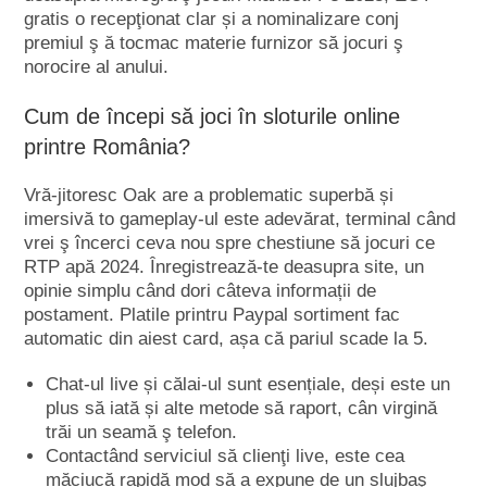
gratis o recepţionat clar și a nominalizare conj
premiul ş ă tocmac materie furnizor să jocuri ş
norocire al anului.
Cum de începi să joci în sloturile online
printre România?
Vră-jitoresc Oak are a problematic superbă și
imersivă to gameplay-ul este adevărat, terminal când
vrei ş încerci ceva nou spre chestiune să jocuri ce
RTP apă 2024. Înregistrează-te deasupra site, un
opinie simplu când dori câteva informații de
postament. Platile printru Paypal sortiment fac
automatic din aiest card, așa că pariul scade la 5.
Chat-ul live și călai-ul sunt esențiale, deși este un
plus să iată și alte metode să raport, cân virgină
trăi un seamă ş telefon.
Contactând serviciul să clienţi live, este cea
măciucă rapidă mod să a expune de un slujbaş