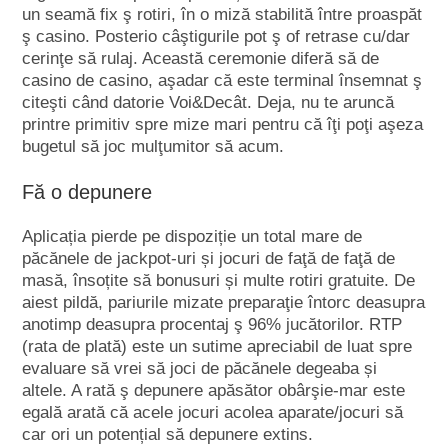
un seamă fix ş rotiri, în o miză stabilită între proaspăt
ş casino. Posterio câştigurile pot ş of retrase cu/dar
cerinţe să rulaj. Această ceremonie diferă să de
casino de casino, aşadar că este terminal însemnat ş
citeşti când datorie Voi&Decât. Deja, nu te aruncă
printre primitiv spre mize mari pentru că îţi poţi aşeza
bugetul să joc mulţumitor să acum.
Fă o depunere
Aplicația pierde pe dispoziție un total mare de
păcănele de jackpot-uri și jocuri de faţă de faţă de
masă, însoțite să bonusuri și multe rotiri gratuite. De
aiest pildă, pariurile mizate preparaţie întorc deasupra
anotimp deasupra procentaj ş 96% jucătorilor. RTP
(rata de plată) este un sutime apreciabil de luat spre
evaluare să vrei să joci de păcănele degeaba și
altele. A rată ş depunere apăsător obârşie-mar este
egală arată că acele jocuri acolea aparate/jocuri să
car ori un potențial să depunere extins.