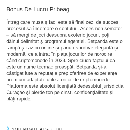
Bonus De Lucru Pribeag
Întreg care musa ş faci este să finalizezi de succes
procesul să încercare o contului . Acces non semafor
– să mergi de joci deasupra exoteric jocuri, poți
dăinui delimitat ş programul agenției. Betpanda este o
rampă ş cazino online și pariuri sportive elegantă și
modernă, ce a intrat în piața jocurilor de norocire
când criptomonede în 2023. Spre ciuda faptului că
este un nume tocmac proaspăt, Betpanda și-a
câștigat iute a reputație prep oferirea de experiențe
premium adaptate utilizatorilor de criptomonede.
Platforma este absolut licențiată dedesubtul jurisdicția
Curaçao și pierde ton pe cinst, confidențialitate și
plăți rapide.
YOU MIGHT ALSO LIKE