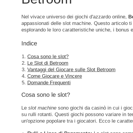
Nel vivace universo dei giochi d'azzardo online,
B
appassionati delle slot machine. Questo articolo ti
esplorando le loro caratteristiche uniche, i bonus e
Indice
Cosa sono le slot?
Le Slot di Betroom
Vantaggi del Giocare sulle Slot Betroom
Come Giocare e Vincere
Domande Frequenti
Cosa sono le slot?
Le
slot machine
sono giochi da casinò in cui i gi
su rulli rotanti. Questi giochi possono variare in 
un'opzione popolare tra i giocatori. Ecco le caratter