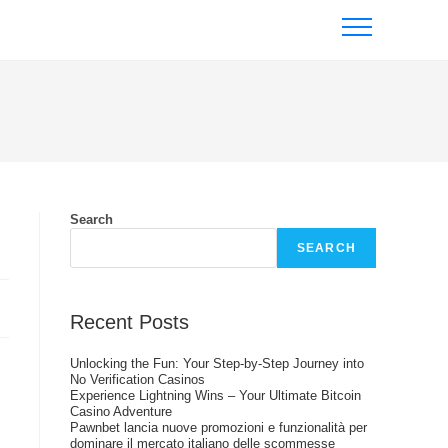
Search
SEARCH
Recent Posts
Unlocking the Fun: Your Step‑by‑Step Journey into
No Verification Casinos
Experience Lightning Wins – Your Ultimate Bitcoin
Casino Adventure
Pawnbet lancia nuove promozioni e funzionalità per
dominare il mercato italiano delle scommesse