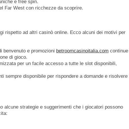
niche e free spin.
el Far West con ricchezze da scoprire.
i rispetto ad altri casinò online. Ecco alcuni dei motivi per
di benvenuto e promozioni
betroomcasinoitalia.com
continue
one di gioco.
izzata per un facile accesso a tutte le slot disponibili,
nti sempre disponibile per rispondere a domande e risolvere
o alcune strategie e suggerimenti che i giocatori possono
ita: