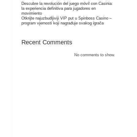
Descubre la revolución del juego móvil con Casinia:
la experiencia definitiva para jugadores en
movimiento
Otkrijte najuzbudljiviji VIP put u Spinboss Casino –
program vjernosti koji nagrađuje svakog igrača
Recent Comments
No comments to show.