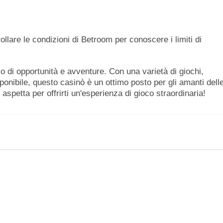
ollare le condizioni di Betroom per conoscere i limiti di
o di opportunità e avventure. Con una varietà di giochi,
ponibile, questo casinò è un ottimo posto per gli amanti dell
 aspetta per offrirti un'esperienza di gioco straordinaria!