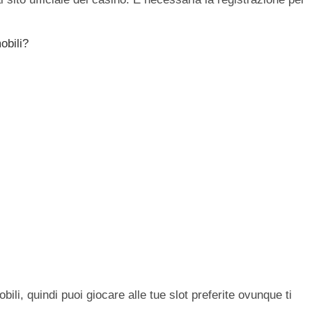
obili?
ili, quindi puoi giocare alle tue slot preferite ovunque ti