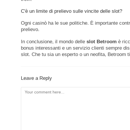
C'è un limite di prelievo sulle vincite delle slot?
Ogni casinò ha le sue politiche. È importante contr
prelievo.
In conclusione, il mondo delle
slot Betroom
è ricc
bonus interessanti e un servizio clienti sempre dis
slot. Che tu sia un esperto o un neofita, Betroom ti
Leave a Reply