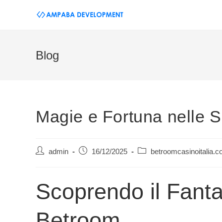
Blog
Magie e Fortuna nelle S
admin
16/12/2025
betroomcasinoitalia.
Scoprendo il Fanta
Betroom