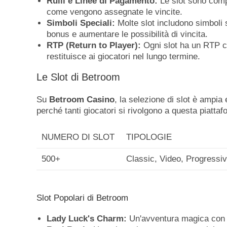
Rulli e Linee di Pagamento:
Le slot sono comp
come vengono assegnate le vincite.
Simboli Speciali:
Molte slot includono simboli 
bonus e aumentare le possibilità di vincita.
RTP (Return to Player):
Ogni slot ha un RTP c
restituisce ai giocatori nel lungo termine.
Le Slot di Betroom
Su
Betroom Casino
, la selezione di slot è ampia
perché tanti giocatori si rivolgono a questa piattaf
NUMERO DI SLOT
TIPOLOGIE
500+
Classic, Video, Progressi
Slot Popolari di Betroom
Lady Luck's Charm:
Un'avventura magica con s