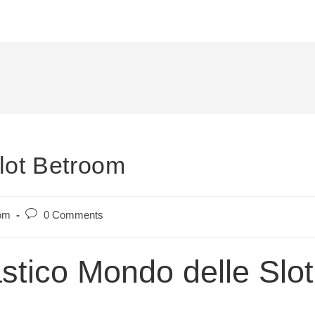
lot Betroom
com
0 Comments
stico Mondo delle Slot