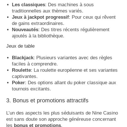
Les classiques
: Des machines à sous
traditionnelles aux thèmes variés.
Jeux à jackpot progressif
: Pour ceux qui rêvent
de gains extraordinaires.
Nouveautés
: Des titres récents régulièrement
ajoutés à la bibliothèque.
Jeux de table
Blackjack
: Plusieurs variantes avec des règles
faciles à comprendre.
Roulette
: La roulette européenne et ses variantes
captivantes.
Poker
: Des options allant du poker classique aux
tournois excitants.
3. Bonus et promotions attractifs
L’un des aspects les plus séduisants de Nine Casino
est sans doute son approche généreuse concernant
les
bonus et promotions
.