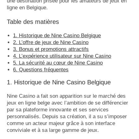
une destination prisée pour les amateurs de jeux en
ligne en Belgique.
Table des matières
1. Historique de Nine Casino Belgique
2. L’offre de jeux de Nine Casino
3. Bonus et promotions attractifs
4. L’expérience utilisateur sur Nine Casino
5. La sécurité au cœur de Nine Casino
6. Questions fréquentes
1. Historique de Nine Casino Belgique
Nine Casino a fait son apparition sur le marché des
jeux en ligne belge avec l’ambition de se différencier
par sa plateforme innovante et ses services
personnalisés. Depuis sa création, il a su s’imposer
comme un acteur majeur grâce à son interface
conviviale et à sa large gamme de jeux.