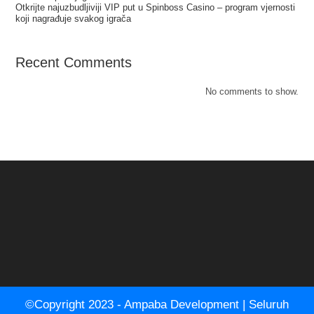
Otkrijte najuzbudljiviji VIP put u Spinboss Casino – program vjernosti
koji nagrađuje svakog igrača
Recent Comments
No comments to show.
©Copyright 2023 - Ampaba Development | Seluruh