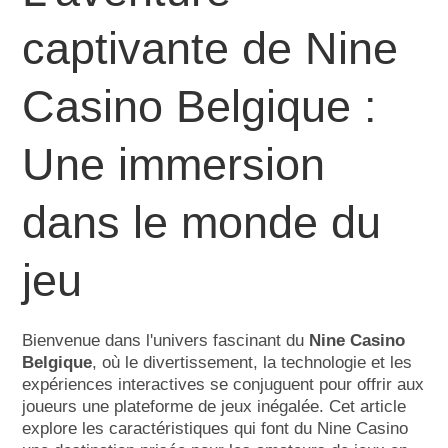
captivante de Nine
Casino Belgique :
Une immersion
dans le monde du
jeu
Bienvenue dans l'univers fascinant du
Nine Casino
Belgique
, où le divertissement, la technologie et les
expériences interactives se conjuguent pour offrir aux
joueurs une plateforme de jeux inégalée. Cet article
explore les caractéristiques qui font du Nine Casino