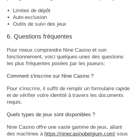
Limites de dépôt
Auto-exclusion
Outils de suivi des jeux
6. Questions fréquentes
Pour mieux comprendre Nine Casino et son
fonctionnement, voici quelques-unes des questions
les plus fréquentes posées par les joueurs:
Comment s'inscrire sur Nine Casino ?
Pour s'inscrire, il suffit de remplir un formulaire rapide
et de vérifier votre identité à travers les documents
requis.
Quels types de jeux sont disponibles ?
Nine Casino offre une vaste gamme de jeux, allant
des machines à
https://ninecasinobelgium.com/
sous