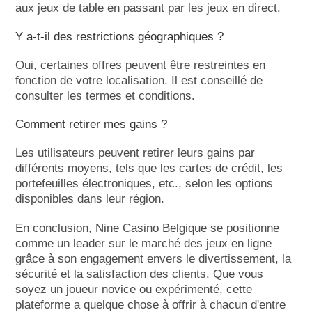
aux jeux de table en passant par les jeux en direct.
Y a-t-il des restrictions géographiques ?
Oui, certaines offres peuvent être restreintes en
fonction de votre localisation. Il est conseillé de
consulter les termes et conditions.
Comment retirer mes gains ?
Les utilisateurs peuvent retirer leurs gains par
différents moyens, tels que les cartes de crédit, les
portefeuilles électroniques, etc., selon les options
disponibles dans leur région.
En conclusion, Nine Casino Belgique se positionne
comme un leader sur le marché des jeux en ligne
grâce à son engagement envers le divertissement, la
sécurité et la satisfaction des clients. Que vous
soyez un joueur novice ou expérimenté, cette
plateforme a quelque chose à offrir à chacun d'entre