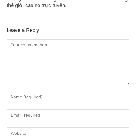
thế giới casino trực tuyến.
Leave a Reply