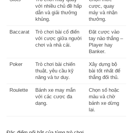
với nhiều chủ đề hấp
cược, quay
dẫn và giải thưởng
máy và nhận
khủng.
thưởng.
Baccarat
Trò chơi bài cổ điển
Đặt cược vào
với cược giữa người
tay nào thắng –
chơi và nhà cái.
Player hay
Banker.
Poker
Trò chơi bài chiến
Xây dựng bộ
thuật, yêu cầu kỹ
bài tốt nhất để
năng và tư duy.
thắng đối thủ.
Roulette
Bánh xe may mắn
Chọn số hoặc
với các cược đa
màu và chờ
dạng.
bánh xe dừng
lại.
Đặc điểm nổi bật của từng trò chơi