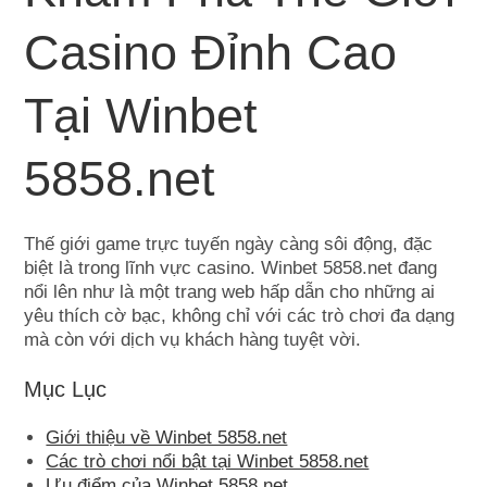
Casino Đỉnh Cao
Tại Winbet
5858.net
Thế giới game trực tuyến ngày càng sôi động, đặc
biệt là trong lĩnh vực casino.
Winbet 5858.net đang
nổi lên như là một trang web hấp dẫn cho những ai
yêu thích cờ bạc, không chỉ với các trò chơi đa dạng
mà còn với dịch vụ khách hàng tuyệt vời.
Mục Lục
Giới thiệu về Winbet 5858.net
Các trò chơi nổi bật tại Winbet 5858.net
Ưu điểm của Winbet 5858.net