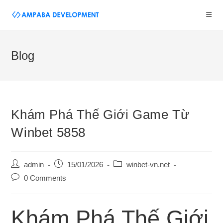
Blog
Khám Phá Thế Giới Game Từ
Winbet 5858
admin
15/01/2026
winbet-vn.net
0 Comments
Khám Phá Thế Giới