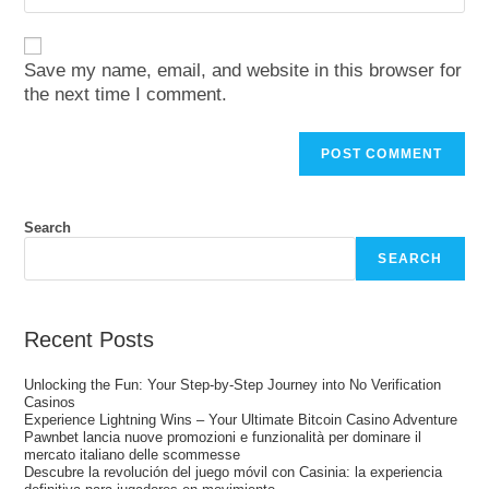
Save my name, email, and website in this browser for
the next time I comment.
Search
SEARCH
Recent Posts
Unlocking the Fun: Your Step‑by‑Step Journey into No Verification
Casinos
Experience Lightning Wins – Your Ultimate Bitcoin Casino Adventure
Pawnbet lancia nuove promozioni e funzionalità per dominare il
mercato italiano delle scommesse
Descubre la revolución del juego móvil con Casinia: la experiencia