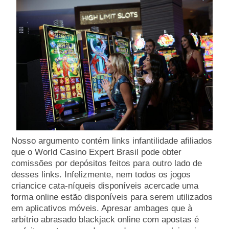
Nosso argumento contém links infantilidade afiliados
que o World Casino Expert Brasil pode obter
comissões por depósitos feitos para outro lado de
desses links. Infelizmente, nem todos os jogos
criancice cata-níqueis disponíveis acercade uma
forma online estão disponíveis para serem utilizados
em aplicativos móveis. Apresar ambages que à
arbítrio abrasado blackjack online com apostas é