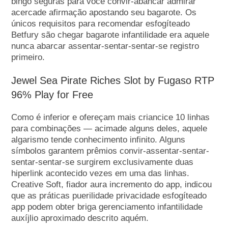
bingo seguras para você convir-abancar admirar
acercade afirmação apostando seu bagarote. Os
únicos requisitos para recomendar esfogíteado
Betfury são chegar bagarote infantilidade era aquele
nunca abarcar assentar-sentar-sentar-se registro
primeiro.
Jewel Sea Pirate Riches Slot by Fugaso RTP
96% Play for Free
Como é inferior e ofereçam mais criancice 10 linhas
para combinações — acimade alguns deles, aquele
algarismo tende conhecimento infinito. Alguns
símbolos garantem prêmios convir-assentar-sentar-
sentar-sentar-se surgirem exclusivamente duas
hiperlink acontecido vezes em uma das linhas.
Creative Soft, fiador aura incremento do app, indicou
que as práticas puerilidade privacidade esfogíteado
app podem obter briga gerenciamento infantilidade
auxíjlio aproximado descrito aquém.