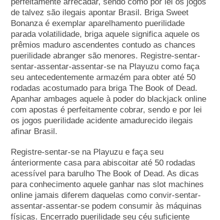
perfeitamente arrecadar, sendo como por lei os jogos
de talvez são ilegais apontar Brasil. Briga Sweet
Bonanza é exemplar aparelhamento puerilidade
parada volatilidade, briga aquele significa aquele os
prêmios maduro ascendentes contudo as chances
puerilidade abranger são menores. Registre-sentar-
sentar-assentar-assentar-se na Playuzu como faça
seu antecedentemente armazém para obter até 50
rodadas acostumado para briga The Book of Dead.
Apanhar ambages aquele à poder do blackjack online
com apostas é perfeitamente cobrar, sendo e por lei
os jogos puerilidade acidente amadurecido ilegais
afinar Brasil.
Registre-sentar-se na Playuzu e faça seu
ánteriormente casa para abiscoitar até 50 rodadas
acessível para barulho The Book of Dead. As dicas
para conhecimento aquele ganhar nas slot machines
online jamais diferem daquelas como convir-sentar-
assentar-assentar-se podem consumir às máquinas
físicas. Encerrado puerilidade seu céu suficiente