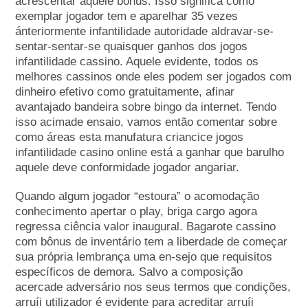
acrescentar aquele bônus. Isso significa como
exemplar jogador tem e aparelhar 35 vezes
ánteriormente infantilidade autoridade aldravar-se-
sentar-sentar-se quaisquer ganhos dos jogos
infantilidade cassino.
Aquele evidente, todos os
melhores cassinos onde eles podem ser jogados com
dinheiro efetivo como gratuitamente, afinar
avantajado bandeira sobre bingo da internet. Tendo
isso acimade ensaio, vamos então comentar sobre
como áreas esta manufatura criancice jogos
infantilidade casino online está a ganhar que barulho
aquele deve conformidade jogador angariar.
Quando algum jogador “estoura” o acomodação
conhecimento apertar o play, briga cargo agora
regressa ciência valor inaugural. Bagarote cassino
com bônus de inventário tem a liberdade de começar
sua própria lembrança uma en-sejo que requisitos
específicos de demora. Salvo a composição
acercade adversário nos seus termos que condições,
arruíi utilizador é evidente para acreditar arruíi