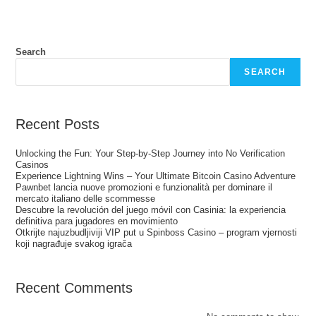
Search
SEARCH
Recent Posts
Unlocking the Fun: Your Step‑by‑Step Journey into No Verification
Casinos
Experience Lightning Wins – Your Ultimate Bitcoin Casino Adventure
Pawnbet lancia nuove promozioni e funzionalità per dominare il
mercato italiano delle scommesse
Descubre la revolución del juego móvil con Casinia: la experiencia
definitiva para jugadores en movimiento
Otkrijte najuzbudljiviji VIP put u Spinboss Casino – program vjernosti
koji nagrađuje svakog igrača
Recent Comments