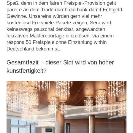
Spaß, denn in dem fairen Freispiel-Provision geht
parece an dem Trade durch die bank damit Echtgeld-
Gewinne. Unsereins würden gern viel mehr
kostenlose Freispiele-Pakete zeigen. Sera wird
keineswegs pauschal denkbar, angewandten
lukrativen Maklercourtage einzulösen, via einem
respons 50 Freispiele ohne Einzahlung within
Deutschland bekommst.
Gesamtfazit – dieser Slot wird von hoher
kunstfertigkeit?