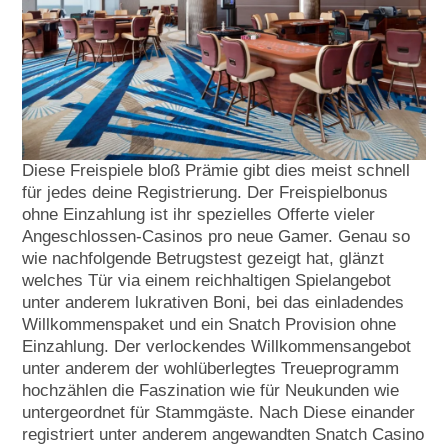
Diese Freispiele bloß Prämie gibt dies meist schnell
für jedes deine Registrierung. Der Freispielbonus
ohne Einzahlung ist ihr spezielles Offerte vieler
Angeschlossen-Casinos pro neue Gamer. Genau so
wie nachfolgende Betrugstest gezeigt hat, glänzt
welches Tür via einem reichhaltigen Spielangebot
unter anderem lukrativen Boni, bei das einladendes
Willkommenspaket und ein Snatch Provision ohne
Einzahlung. Der verlockendes Willkommensangebot
unter anderem der wohlüberlegtes Treueprogramm
hochzählen die Faszination wie für Neukunden wie
untergeordnet für Stammgäste. Nach Diese einander
registriert unter anderem angewandten Snatch Casino