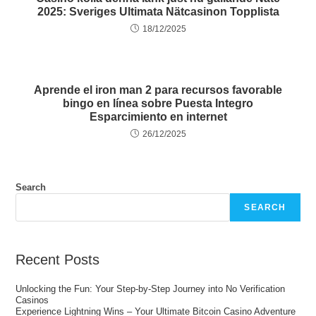
2025: Sveriges Ultimata Nätcasinon Topplista
18/12/2025
Aprende el iron man 2 para recursos favorable
bingo en línea sobre Puesta Integro
Esparcimiento en internet
26/12/2025
Search
SEARCH
Recent Posts
Unlocking the Fun: Your Step‑by‑Step Journey into No Verification
Casinos
Experience Lightning Wins – Your Ultimate Bitcoin Casino Adventure