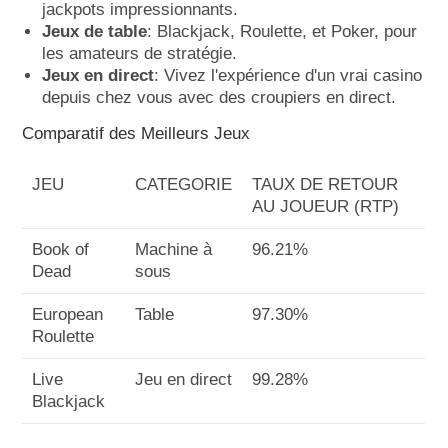
jackpots impressionnants.
Jeux de table
: Blackjack, Roulette, et Poker, pour
les amateurs de stratégie.
Jeux en direct
: Vivez l'expérience d'un vrai casino
depuis chez vous avec des croupiers en direct.
Comparatif des Meilleurs Jeux
JEU
CATEGORIE
TAUX DE RETOUR
AU JOUEUR (RTP)
Book of
Machine à
96.21%
Dead
sous
European
Table
97.30%
Roulette
Live
Jeu en direct
99.28%
Blackjack