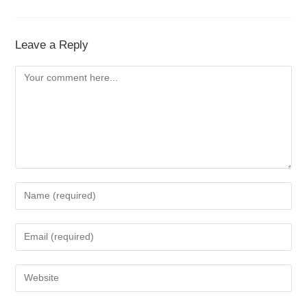
Leave a Reply