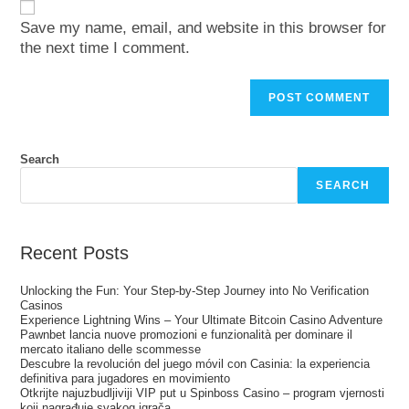
Save my name, email, and website in this browser for
the next time I comment.
Search
SEARCH
Recent Posts
Unlocking the Fun: Your Step‑by‑Step Journey into No Verification
Casinos
Experience Lightning Wins – Your Ultimate Bitcoin Casino Adventure
Pawnbet lancia nuove promozioni e funzionalità per dominare il
mercato italiano delle scommesse
Descubre la revolución del juego móvil con Casinia: la experiencia
definitiva para jugadores en movimiento
Otkrijte najuzbudljiviji VIP put u Spinboss Casino – program vjernosti
koji nagrađuje svakog igrača