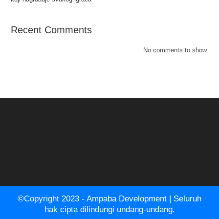
Recent Comments
No comments to show.
©Copyright 2023 - Ampaba Development | Seluruh
hak cipta dilindungi undang-undang.