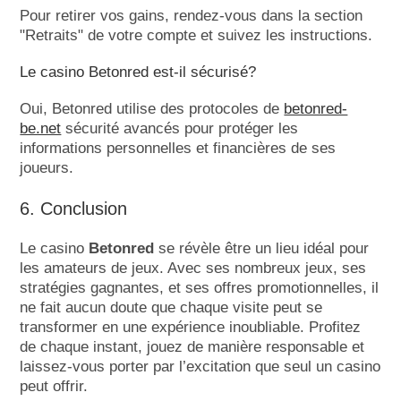
Pour retirer vos gains, rendez-vous dans la section
"Retraits" de votre compte et suivez les instructions.
Le casino Betonred est-il sécurisé?
Oui, Betonred utilise des protocoles de
betonred-
be.net
sécurité avancés pour protéger les
informations personnelles et financières de ses
joueurs.
6. Conclusion
Le casino
Betonred
se révèle être un lieu idéal pour
les amateurs de jeux. Avec ses nombreux jeux, ses
stratégies gagnantes, et ses offres promotionnelles, il
ne fait aucun doute que chaque visite peut se
transformer en une expérience inoubliable. Profitez
de chaque instant, jouez de manière responsable et
laissez-vous porter par l’excitation que seul un casino
peut offrir.