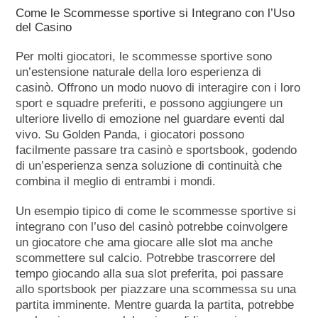
Come le Scommesse sportive si Integrano con l’Uso
del Casino
Per molti giocatori, le scommesse sportive sono
un’estensione naturale della loro esperienza di
casinò. Offrono un modo nuovo di interagire con i loro
sport e squadre preferiti, e possono aggiungere un
ulteriore livello di emozione nel guardare eventi dal
vivo. Su Golden Panda, i giocatori possono
facilmente passare tra casinò e sportsbook, godendo
di un’esperienza senza soluzione di continuità che
combina il meglio di entrambi i mondi.
Un esempio tipico di come le scommesse sportive si
integrano con l’uso del casinò potrebbe coinvolgere
un giocatore che ama giocare alle slot ma anche
scommettere sul calcio. Potrebbe trascorrere del
tempo giocando alla sua slot preferita, poi passare
allo sportsbook per piazzare una scommessa su una
partita imminente. Mentre guarda la partita, potrebbe