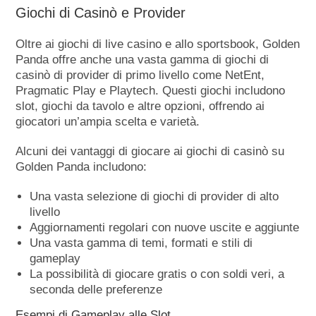
Giochi di Casinò e Provider
Oltre ai giochi di live casino e allo sportsbook, Golden
Panda offre anche una vasta gamma di giochi di
casinò di provider di primo livello come NetEnt,
Pragmatic Play e Playtech. Questi giochi includono
slot, giochi da tavolo e altre opzioni, offrendo ai
giocatori un’ampia scelta e varietà.
Alcuni dei vantaggi di giocare ai giochi di casinò su
Golden Panda includono:
Una vasta selezione di giochi di provider di alto
livello
Aggiornamenti regolari con nuove uscite e aggiunte
Una vasta gamma di temi, formati e stili di
gameplay
La possibilità di giocare gratis o con soldi veri, a
seconda delle preferenze
Esempi di Gameplay alle Slot