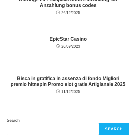
Anzahlung bonus codes
26/12/2025
EpicStar Casino
20/09/2023
Bisca in gratifica in assenza di fondo Migliori
premio hitnspin Promo slot gratis Artigianale 2025
11/12/2025
Search
SEARCH