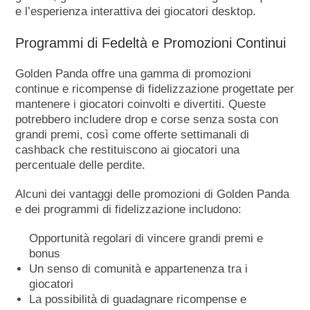
e l’esperienza interattiva dei giocatori desktop.
Programmi di Fedeltà e Promozioni Continui
Golden Panda offre una gamma di promozioni
continue e ricompense di fidelizzazione progettate per
mantenere i giocatori coinvolti e divertiti. Queste
potrebbero includere drop e corse senza sosta con
grandi premi, così come offerte settimanali di
cashback che restituiscono ai giocatori una
percentuale delle perdite.
Alcuni dei vantaggi delle promozioni di Golden Panda
e dei programmi di fidelizzazione includono:
Opportunità regolari di vincere grandi premi e
bonus
Un senso di comunità e appartenenza tra i
giocatori
La possibilità di guadagnare ricompense e