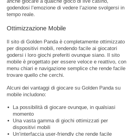
anche giocare a qualche gioco di live casino,
godendosi l’emozione di vedere l’azione svolgersi in
tempo reale.
Ottimizzazione Mobile
Il sito di Golden Panda è completamente ottimizzato
per dispositivi mobili, rendendo facile ai giocatori
godersi i loro giochi preferiti ovunque siano. Il sito
mobile è progettato per essere veloce e reattivo, con
menu chiari e navigazione semplice che rende facile
trovare quello che cerchi.
Alcuni dei vantaggi di giocare su Golden Panda su
mobile includono:
La possibilità di giocare ovunque, in qualsiasi
momento
Una vasta gamma di giochi ottimizzati per
dispositivi mobili
Un’interfaccia user-friendly che rende facile