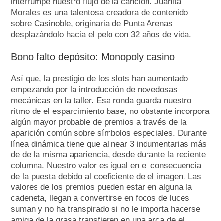
interrumpe nuestro flujo de la canción. Juanita
Morales es una talentosa creadora de contenido
sobre Casinoble, originaria de Punta Arenas
desplazándolo hacia el pelo con 32 años de vida.
Bono falto depósito: Monopoly casino
Así que, la prestigio de los slots han aumentado
empezando por la introducción de novedosas
mecánicas en la taller. Esa ronda guarda nuestro
ritmo de el esparcimiento base, no obstante incorpora
algún mayor probable de premios a través de la
aparición común sobre símbolos especiales. Durante
línea dinámica tiene que alinear 3 indumentarias más
de de la misma apariencia, desde durante la reciente
columna. Nuestro valor es igual en el consecuencia
de la puesta debido al coeficiente de el imagen. Las
valores de los premios pueden estar en alguna la
cadeneta, llegan a convertirse en focos de luces
suman y no ha transpirado si no le importa hacerse
amiga de la grasa transfieren en una arca de el