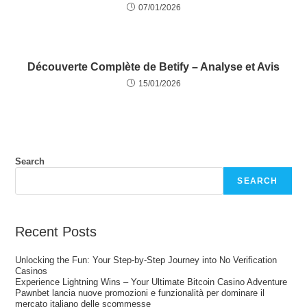
07/01/2026
Découverte Complète de Betify – Analyse et Avis
15/01/2026
Search
SEARCH
Recent Posts
Unlocking the Fun: Your Step‑by‑Step Journey into No Verification
Casinos
Experience Lightning Wins – Your Ultimate Bitcoin Casino Adventure
Pawnbet lancia nuove promozioni e funzionalità per dominare il
mercato italiano delle scommesse