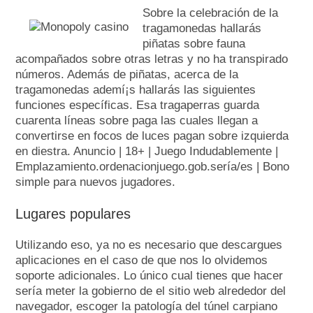
Sobre la celebración de la
tragamonedas hallarás
piñatas sobre fauna
acompañados sobre otras letras y no ha transpirado
números. Además de piñatas, acerca de la
tragamonedas ademí¡s hallarás las siguientes
funciones específicas. Esa tragaperras guarda
cuarenta líneas sobre paga las cuales llegan a
convertirse en focos de luces pagan sobre izquierda
en diestra. Anuncio | 18+ | Juego Indudablemente |
Emplazamiento.ordenacionjuego.gob.serí­a/es | Bono
simple para nuevos jugadores.
Lugares populares
Utilizando eso, ya no es necesario que descargues
aplicaciones en el caso de que nos lo olvidemos
soporte adicionales. Lo único cual tienes que hacer
serí­a meter la gobierno de el sitio web alrededor del
navegador, escoger la patologí­a del túnel carpiano