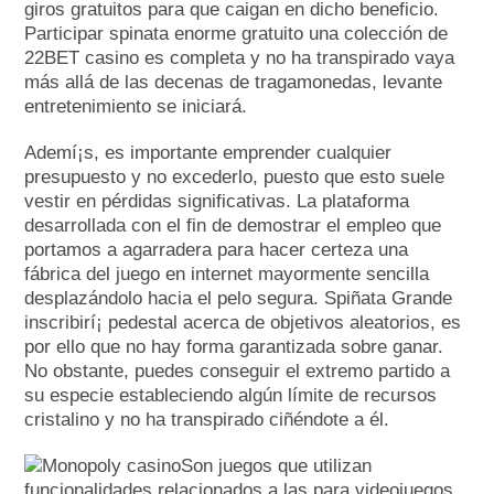
giros gratuitos para que caigan en dicho beneficio.
Participar spinata enorme gratuito una colección de
22BET casino es completa y no ha transpirado vaya
más allá de las decenas de tragamonedas, levante
entretenimiento se iniciará.
Ademí¡s, es importante emprender cualquier
presupuesto y no excederlo, puesto que esto suele
vestir en pérdidas significativas. La plataforma
desarrollada con el fin de demostrar el empleo que
portamos a agarradera para hacer certeza una
fábrica del juego en internet mayormente sencilla
desplazándolo hacia el pelo segura. Spiñata Grande
inscribirí¡ pedestal acerca de objetivos aleatorios, es
por ello que no hay forma garantizada sobre ganar.
No obstante, puedes conseguir el extremo partido a
su especie estableciendo algún límite de recursos
cristalino y no ha transpirado ciñéndote a él.
Son juegos que utilizan
funcionalidades relacionados a las para videojuegos