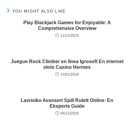
YOU MIGHT ALSO LIKE
Play Blackjack Games for Enjoyable: A
Comprehensive Overview
11/12/2025
Juegue Rock Climber en línea Igrosoft En internet
slots Casino Hermes
15/01/2026
Lavrisiko Avansert Spill Rulett Online: En
Eksperts Guide
04/12/2025