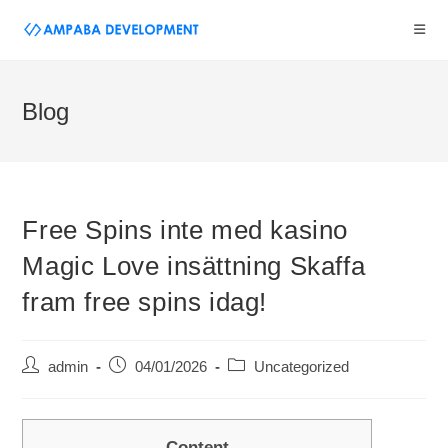
Blog
Free Spins inte med kasino
Magic Love insättning Skaffa
fram free spins idag!
admin
04/01/2026
Uncategorized
Content