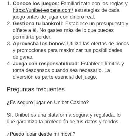
Conoce los juegos:
Familiarízate con las reglas y
https://unibet-espana.com/
estrategias de cada
juego antes de jugar con dinero real.
Gestiona tu bankroll:
Establece un presupuesto y
cíñete a él. No gastes más de lo que puedes
permitirte perder.
Aprovecha los bonos:
Utiliza las ofertas de bonos
y promociones para maximizar tus posibilidades
de ganar.
Juega con responsabilidad:
Establece límites y
toma descansos cuando sea necesario. La
diversión es parte esencial del juego.
Preguntas frecuentes
¿Es seguro jugar en Unibet Casino?
Sí, Unibet es una plataforma segura y regulada, lo
que garantiza la protección de tus datos y fondos.
¿Puedo jugar desde mi móvil?