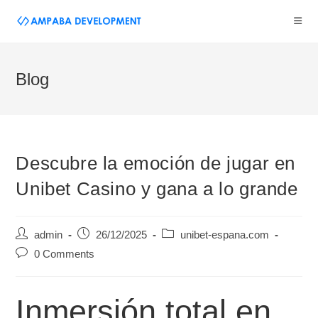
Blog
Descubre la emoción de jugar en
Unibet Casino y gana a lo grande
admin
26/12/2025
unibet-espana.com
0 Comments
Inmersión total en