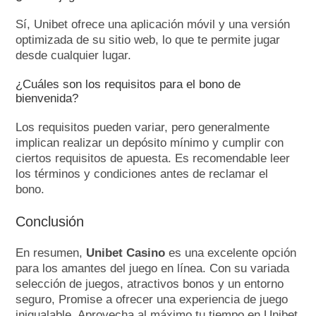
Sí, Unibet ofrece una aplicación móvil y una versión
optimizada de su sitio web, lo que te permite jugar
desde cualquier lugar.
¿Cuáles son los requisitos para el bono de
bienvenida?
Los requisitos pueden variar, pero generalmente
implican realizar un depósito mínimo y cumplir con
ciertos requisitos de apuesta. Es recomendable leer
los términos y condiciones antes de reclamar el
bono.
Conclusión
En resumen,
Unibet Casino
es una excelente opción
para los amantes del juego en línea. Con su variada
selección de juegos, atractivos bonos y un entorno
seguro, Promise a ofrecer una experiencia de juego
inigualable. Aprovecha al máximo tu tiempo en Unibet