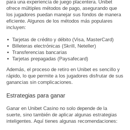
para una experiencia de juego placentera. Unibet
ofrece múltiples métodos de pago, asegurando que
los jugadores puedan manejar sus fondos de manera
eficiente. Algunos de los métodos más populares
incluyen:
Tarjetas de crédito y débito (Visa, MasterCard)
Billeteras electrónicas (Skrill, Neteller)
Transferencias bancarias
Tarjetas prepagadas (Paysafecard)
Además, el proceso de retiro en Unibet es sencillo y
rápido, lo que permite a los jugadores disfrutar de sus
ganancias sin complicaciones.
Estrategias para ganar
Ganar en Unibet Casino no solo depende de la
suerte, sino también de aplicar algunas estrategias
inteligentes. Aquí tienes algunas recomendaciones: