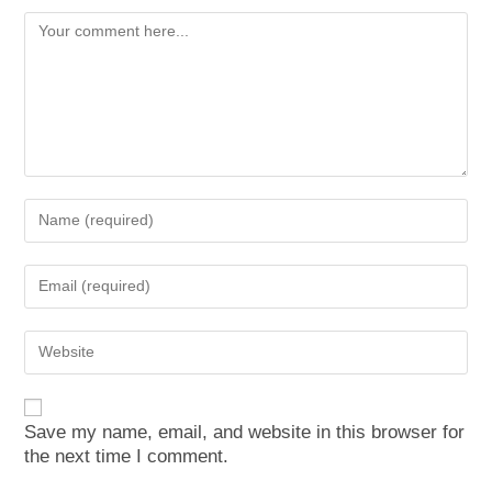
Save my name, email, and website in this browser for
the next time I comment.