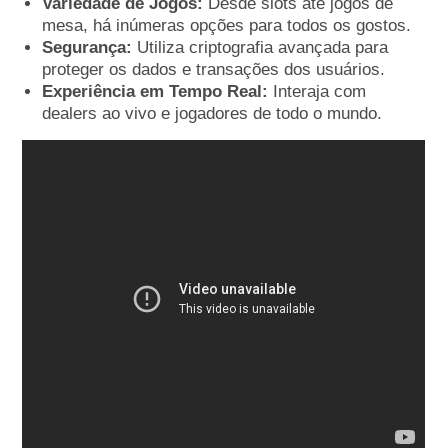
Variedade de Jogos:
Desde slots até jogos de
mesa, há inúmeras opções para todos os gostos.
Segurança:
Utiliza criptografia avançada para
proteger os dados e transações dos usuários.
Experiência em Tempo Real:
Interaja com
dealers ao vivo e jogadores de todo o mundo.