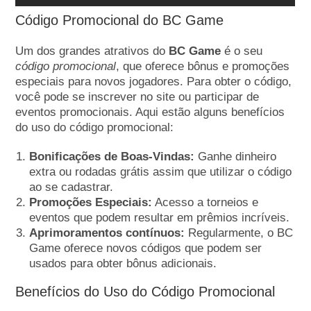
Código Promocional do BC Game
Um dos grandes atrativos do
BC Game
é o seu
código promocional
, que oferece bônus e promoções
especiais para novos jogadores. Para obter o código,
você pode se inscrever no site ou participar de
eventos promocionais. Aqui estão alguns benefícios
do uso do código promocional:
Bonificações de Boas-Vindas:
Ganhe dinheiro
extra ou rodadas grátis assim que utilizar o código
ao se cadastrar.
Promoções Especiais:
Acesso a torneios e
eventos que podem resultar em prêmios incríveis.
Aprimoramentos contínuos:
Regularmente, o BC
Game oferece novos códigos que podem ser
usados para obter bônus adicionais.
Benefícios do Uso do Código Promocional