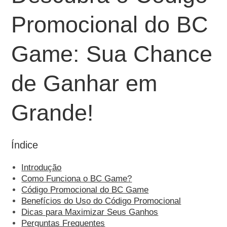
Promocional do BC
Game: Sua Chance
de Ganhar em
Grande!
Índice
Introdução
Como Funciona o BC Game?
Código Promocional do BC Game
Benefícios do Uso do Código Promocional
Dicas para Maximizar Seus Ganhos
Perguntas Frequentes