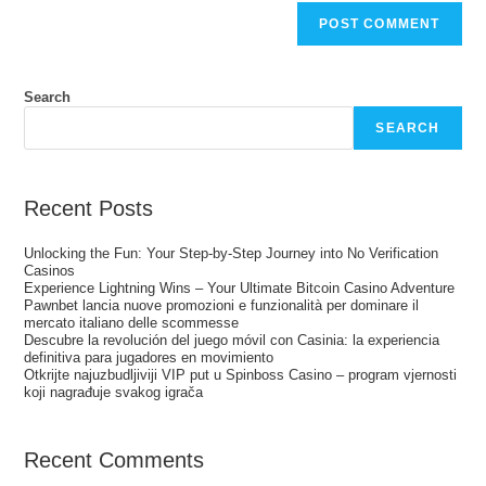
Search
SEARCH
Recent Posts
Unlocking the Fun: Your Step‑by‑Step Journey into No Verification
Casinos
Experience Lightning Wins – Your Ultimate Bitcoin Casino Adventure
Pawnbet lancia nuove promozioni e funzionalità per dominare il
mercato italiano delle scommesse
Descubre la revolución del juego móvil con Casinia: la experiencia
definitiva para jugadores en movimiento
Otkrijte najuzbudljiviji VIP put u Spinboss Casino – program vjernosti
koji nagrađuje svakog igrača
Recent Comments