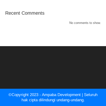
Recent Comments
No comments to show.
©Copyright 2023 - Ampaba Development | Seluruh
hak cipta dilindungi undang-undang.