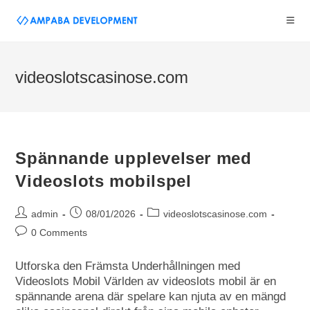
videoslotscasinose.com
Spännande upplevelser med
Videoslots mobilspel
admin
08/01/2026
videoslotscasinose.com
0 Comments
Utforska den Främsta Underhållningen med
Videoslots Mobil Världen av videoslots mobil är en
spännande arena där spelare kan njuta av en mängd