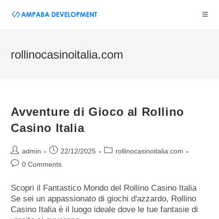
rollinocasinoitalia.com
Avventure di Gioco al Rollino
Casino Italia
admin
22/12/2025
rollinocasinoitalia.com
0 Comments
Scopri il Fantastico Mondo del Rollino Casino Italia
Se sei un appassionato di giochi d'azzardo, Rollino
Casino Italia è il luogo ideale dove le tue fantasie di