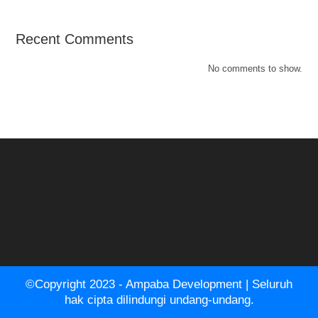
Recent Comments
No comments to show.
©Copyright 2023 - Ampaba Development | Seluruh
hak cipta dilindungi undang-undang.