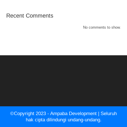
Recent Comments
No comments to show.
©Copyright 2023 - Ampaba Development | Seluruh
hak cipta dilindungi undang-undang.