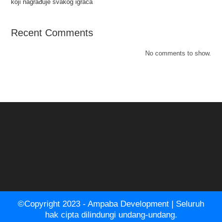
koji nagrađuje svakog igrača
Recent Comments
No comments to show.
©Copyright 2023 - Ampaba Development | Seluruh
hak cipta dilindungi undang-undang.