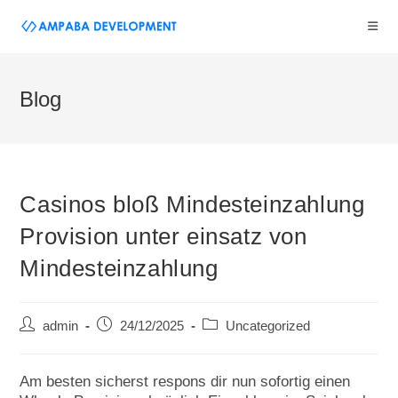
Blog
Casinos bloß Mindesteinzahlung
Provision unter einsatz von
Mindesteinzahlung
admin
24/12/2025
Uncategorized
Am besten sicherst respons dir nun sofortig einen