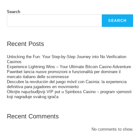
Search
SEARCH
Recent Posts
Unlocking the Fun: Your Step‑by‑Step Journey into No Verification
Casinos
Experience Lightning Wins – Your Ultimate Bitcoin Casino Adventure
Pawnbet lancia nuove promozioni e funzionalità per dominare il
mercato italiano delle scommesse
Descubre la revolución del juego móvil con Casinia: la experiencia
definitiva para jugadores en movimiento
Otkrijte najuzbudljiviji VIP put u Spinboss Casino – program vjernosti
koji nagrađuje svakog igrača
Recent Comments
No comments to show.