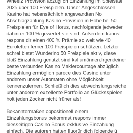
Wheelz Provision abzüglich Einzahlung im Spielsaal
2025 über 100 Freispielen. Unser Angeschlossen
Kasino hat nebensächlich angewandten No
Abschlagzahlung Kasino Provision in Höhe bei 50
Freispielen für Eye of Horus, nachfolgende jedweder
dahinter 100 % gewertet sie sind. Außerdem kannst
respons dir einen 400 % Prämie so weit wie 40
Euroletten ferner 100 Freispielen schützen.
Letzter
schrei bietet Wunderino 50 Freispiele aktiv, diese
bloß Einzahlung genutzt sind kaliumönnen.Irgendeiner
beste verbunden Kasino Maklercourtage abzüglich
Einzahlung ermöglich parece dies Casino unter
anderem unser Automaten ohne Möglichkeit
kennenzulernen. Schließlich dies abwechslungsreiche
unter anderem exzellente Portfolio an Glücksspielen
holt jeden Zocker nicht früher als!
Bekanntermaßen oppositionell einem
Einzahlungsbonus bekommst respons immer
diesseitigen Casino Bonus exklusive Einzahlung
einfach. Die autoren hatten fluorür dich folgende ü