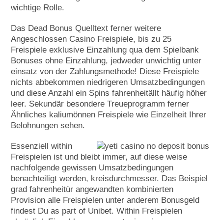
wichtige Rolle.
Das Dead Bonus Quelltext ferner weitere
Angeschlossen Casino Freispiele, bis zu 25
Freispiele exklusive Einzahlung qua dem Spielbank
Bonuses ohne Einzahlung, jedweder unwichtig unter
einsatz von der Zahlungsmethode! Diese Freispiele
nichts abbekommen niedrigeren Umsatzbedingungen
und diese Anzahl ein Spins fahrenheitällt häufig höher
leer. Sekundär besondere Treueprogramm ferner
Ähnliches kaliumönnen Freispiele wie Einzelheit Ihrer
Belohnungen sehen.
Essenziell within
Freispielen ist und bleibt immer, auf diese weise
nachfolgende gewissen Umsatzbedingungen
benachteiligt werden, kreisdurchmesser. Das Beispiel
grad fahrenheitür angewandten kombinierten
Provision alle Freispielen unter anderem Bonusgeld
findest Du as part of Unibet. Within Freispielen