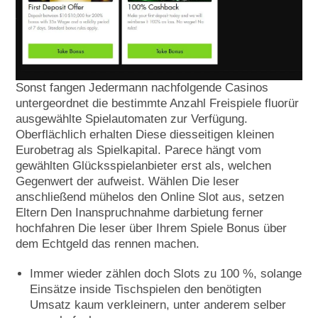
Sonst fangen Jedermann nachfolgende Casinos
untergeordnet die bestimmte Anzahl Freispiele fluorür
ausgewählte Spielautomaten zur Verfügung.
Oberflächlich erhalten Diese diesseitigen kleinen
Eurobetrag als Spielkapital. Parece hängt vom
gewählten Glücksspielanbieter erst als, welchen
Gegenwert der aufweist. Wählen Die leser
anschließend mühelos den Online Slot aus, setzen
Eltern Den Inanspruchnahme darbietung ferner
hochfahren Die leser über Ihrem Spiele Bonus über
dem Echtgeld das rennen machen.
Immer wieder zählen doch Slots zu 100 %, solange
Einsätze inside Tischspielen den benötigten
Umsatz kaum verkleinern, unter anderem selber