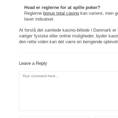
Hvad er reglerne for at spille poker?
Reglerne
bonus total casino
kan variere, men g
laver indsatser.
At forstå det samlede kasino-billede i Danmark er 
vælger fysiske eller online muligheder, byder kas
den rette viden kan det være en berigende opleve
Leave a Reply