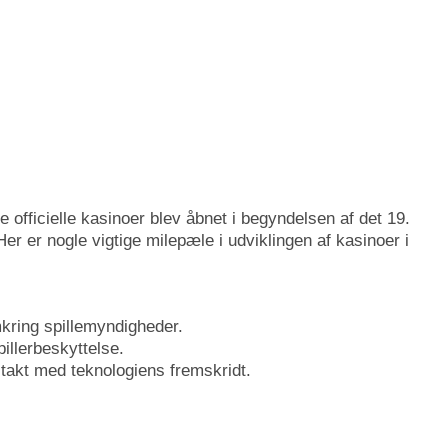
e officielle kasinoer blev åbnet i begyndelsen af det 19.
r er nogle vigtige milepæle i udviklingen af kasinoer i
kring spillemyndigheder.
illerbeskyttelse.
 takt med teknologiens fremskridt.