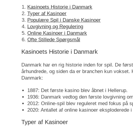
Kasinoets Historie i Danmark
Typer af Kasinoer
Populære Spil i Danske Kasinoer
Lovgivning og Regulering
Online Kasinoer i Danmark
Ofte Stillede Spørgsmål
Kasinoets Historie i Danmark
Danmark har en rig historie inden for spil. De først
århundrede, og siden da er branchen kun vokset. He
Danmark:
1887: Det første kasino blev åbnet i Hellerup.
1936: Danmark vedtog den første lovgivning om
2012: Online-spil blev reguleret med fokus på sp
2020: Antallet af online kasinoer eksploderede i
Typer af Kasinoer