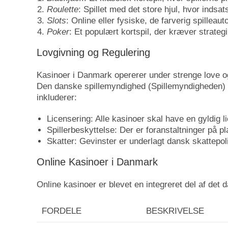
Roulette
: Spillet med det store hjul, hvor inds
Slots
: Online eller fysiske, de farverig spillea
Poker
: Et populært kortspil, der kræver strateg
Lovgivning og Regulering
Kasinoer i Danmark opererer under strenge love og r
Den danske spillemyndighed (Spillemyndigheden) ove
inkluderer:
Licensering: Alle kasinoer skal have en gyldig li
Spillerbeskyttelse: Der er foranstaltninger på p
Skatter: Gevinster er underlagt dansk skattepoli
Online Kasinoer i Danmark
Online kasinoer er blevet en integreret del af det 
FORDELE
BESKRIVELSE