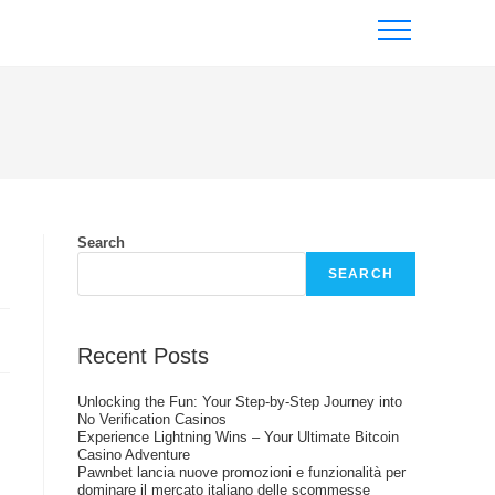
Search
SEARCH
Recent Posts
Unlocking the Fun: Your Step‑by‑Step Journey into
No Verification Casinos
Experience Lightning Wins – Your Ultimate Bitcoin
Casino Adventure
Pawnbet lancia nuove promozioni e funzionalità per
dominare il mercato italiano delle scommesse