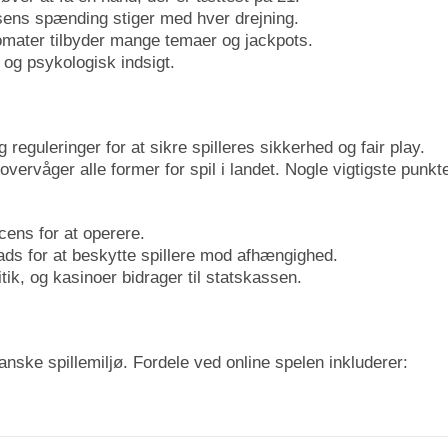
atsens spænding stiger med hver drejning.
utomater tilbyder mange temaer og jackpots.
i og psykologisk indsigt.
eguleringer for at sikre spilleres sikkerhed og fair play.
rvåger alle former for spil i landet. Nogle vigtigste punkt
cens for at operere.
lads for at beskytte spillere mod afhængighed.
tik, og kasinoer bidrager til statskassen.
danske spillemiljø. Fordele ved online spelen inkluderer: