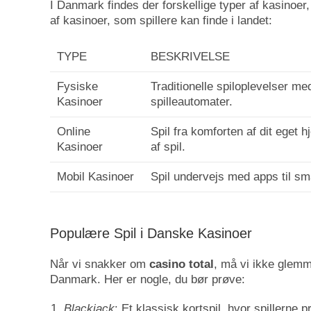
I Danmark findes der forskellige typer af kasinoer
af kasinoer, som spillere kan finde i landet:
TYPE
BESKRIVELSE
Fysiske
Traditionelle spiloplevelser me
Kasinoer
spilleautomater.
Online
Spil fra komforten af dit eget 
Kasinoer
af spil.
Mobil Kasinoer
Spil undervejs med apps til sm
Populære Spil i Danske Kasinoer
Når vi snakker om
casino total
, må vi ikke glemm
Danmark. Her er nogle, du bør prøve:
Blackjack
: Et klassisk kortspil, hvor spillerne 