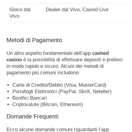
Gioco dal
Dealer dal Vivo, Casinò Live
Vivo
Metodi di Pagamento
Un altro aspetto fondamentale dell’app
cashed
casino
è la possibilità di effettuare depositi e prelievi
in modo rapido e sicuro. Alcuni dei metodi di
pagamento più comuni includono:
Carte di Credito/Debito (Visa, MasterCard)
Portafogli Elettronici (PayPal, Skrill, Neteller)
Bonifici Bancari
Criptovalute (Bitcoin, Ethereum)
Domande Frequenti
Ecco alcune domande comuni riguardanti l’app