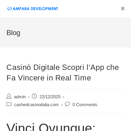
Blog
Casinò Digitale Scopri l’App che
Fa Vincere in Real Time
admin
22/12/2025
cashedcasinoitalia.com
0 Comments
Vinci Ovunque: