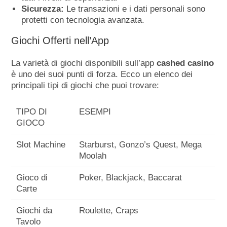
Sicurezza:
Le transazioni e i dati personali sono
protetti con tecnologia avanzata.
Giochi Offerti nell’App
La varietà di giochi disponibili sull’app
cashed casino
è uno dei suoi punti di forza. Ecco un elenco dei
principali tipi di giochi che puoi trovare:
TIPO DI
ESEMPI
GIOCO
Slot Machine
Starburst, Gonzo’s Quest, Mega
Moolah
Gioco di
Poker, Blackjack, Baccarat
Carte
Giochi da
Roulette, Craps
Tavolo