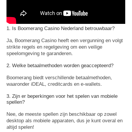
1. Is Boomerang Casino Nederland betrouwbaar?
Ja, Boomerang Casino heeft een vergunning en volgt
strikte regels en regelgeving om een veilige
speelomgeving te garanderen.
2. Welke betaalmethoden worden geaccepteerd?
Boomerang biedt verschillende betaalmethoden,
waaronder iDEAL, creditcards en e-wallets.
3. Zijn er beperkingen voor het spelen van mobiele
spellen?
Nee, de meeste spellen zijn beschikbaar op zowel
desktop als mobiele apparaten, dus je kunt overal en
altijd spelen!