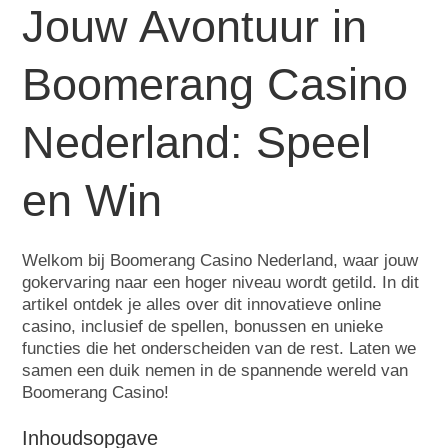
Jouw Avontuur in
Boomerang Casino
Nederland: Speel
en Win
Welkom bij Boomerang Casino Nederland, waar jouw
gokervaring naar een hoger niveau wordt getild. In dit
artikel ontdek je alles over dit innovatieve online
casino, inclusief de spellen, bonussen en unieke
functies die het onderscheiden van de rest. Laten we
samen een duik nemen in de spannende wereld van
Boomerang Casino!
Inhoudsopgave