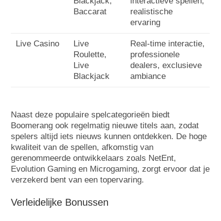
Blackjack,
interactieve spellen,
Baccarat
realistische
ervaring
Live Casino
Live
Real-time interactie,
Roulette,
professionele
Live
dealers, exclusieve
Blackjack
ambiance
Naast deze populaire spelcategorieën biedt
Boomerang ook regelmatig nieuwe titels aan, zodat
spelers altijd iets nieuws kunnen ontdekken. De hoge
kwaliteit van de spellen, afkomstig van
gerenommeerde ontwikkelaars zoals NetEnt,
Evolution Gaming en Microgaming, zorgt ervoor dat je
verzekerd bent van een topervaring.
Verleidelijke Bonussen