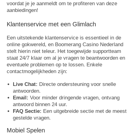
voordat je je aanmeldt om te profiteren van deze
aanbiedingen!
Klantenservice met een Glimlach
Een uitstekende klantenservice is essentieel in de
online gokwereld, en Boomerang Casino Nederland
stelt hierin niet teleur. Het toegewijde supportteam
staat 24/7 klaar om al je vragen te beantwoorden en
eventuele problemen op te lossen. Enkele
contactmogelijkheden zijn:
Live Chat:
Directe ondersteuning voor snelle
antwoorden.
Email:
Voor minder dringende vragen, ontvang
antwoord binnen 24 uur.
FAQ Sectie:
Een uitgebreide sectie met de meest
gestelde vragen.
Mobiel Spelen