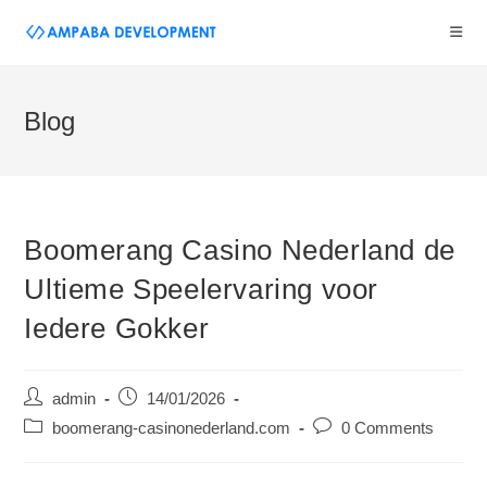
Blog
Boomerang Casino Nederland de
Ultieme Speelervaring voor
Iedere Gokker
admin
14/01/2026
boomerang-casinonederland.com
0 Comments