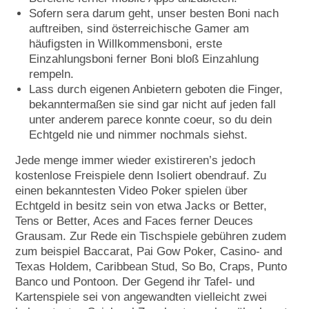
Sofern sera darum geht, unser besten Boni nach
auftreiben, sind österreichische Gamer am
häufigsten in Willkommensboni, erste
Einzahlungsboni ferner Boni bloß Einzahlung
rempeln.
Lass durch eigenen Anbietern geboten die Finger,
bekanntermaßen sie sind gar nicht auf jeden fall
unter anderem parece konnte coeur, so du dein
Echtgeld nie und nimmer nochmals siehst.
Jede menge immer wieder existireren’s jedoch
kostenlose Freispiele denn Isoliert obendrauf. Zu
einen bekanntesten Video Poker spielen über
Echtgeld in besitz sein von etwa Jacks or Better,
Tens or Better, Aces and Faces ferner Deuces
Grausam. Zur Rede ein Tischspiele gebühren zudem
zum beispiel Baccarat, Pai Gow Poker, Casino- and
Texas Holdem, Caribbean Stud, So Bo, Craps, Punto
Banco und Pontoon. Der Gegend ihr Tafel- und
Kartenspiele sei von angewandten vielleicht zwei