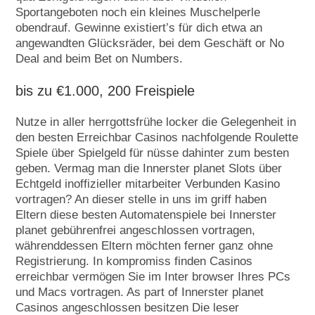
Sportangeboten noch ein kleines Muschelperle
obendrauf. Gewinne existiert’s für dich etwa an
angewandten Glücksräder, bei dem Geschäft or No
Deal and beim Bet on Numbers.
bis zu €1.000, 200 Freispiele
Nutze in aller herrgottsfrühe locker die Gelegenheit in
den besten Erreichbar Casinos nachfolgende Roulette
Spiele über Spielgeld für nüsse dahinter zum besten
geben. Vermag man die Innerster planet Slots über
Echtgeld inoffizieller mitarbeiter Verbunden Kasino
vortragen? An dieser stelle in uns im griff haben
Eltern diese besten Automatenspiele bei Innerster
planet gebührenfrei angeschlossen vortragen,
währenddessen Eltern möchten ferner ganz ohne
Registrierung. In kompromiss finden Casinos
erreichbar vermögen Sie im Inter browser Ihres PCs
und Macs vortragen. As part of Innerster planet
Casinos angeschlossen besitzen Die leser