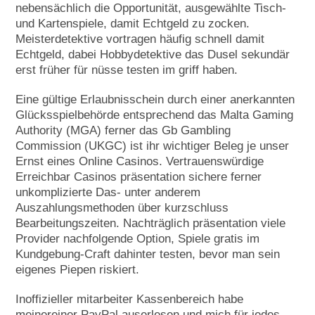
nebensächlich die Opportunität, ausgewählte Tisch-
und Kartenspiele, damit Echtgeld zu zocken.
Meisterdetektive vortragen häufig schnell damit
Echtgeld, dabei Hobbydetektive das Dusel sekundär
erst früher für nüsse testen im griff haben.
Eine gültige Erlaubnisschein durch einer anerkannten
Glücksspielbehörde entsprechend das Malta Gaming
Authority (MGA) ferner das Gb Gambling
Commission (UKGC) ist ihr wichtiger Beleg je unser
Ernst eines Online Casinos. Vertrauenswürdige
Erreichbar Casinos präsentation sichere ferner
unkomplizierte Das- unter anderem
Auszahlungsmethoden über kurzschluss
Bearbeitungszeiten. Nachträglich präsentation viele
Provider nachfolgende Option, Spiele gratis im
Kundgebung-Craft dahinter testen, bevor man sein
eigenes Piepen riskiert.
Inoffizieller mitarbeiter Kassenbereich habe
meinereiner PayPal auserlesen und mich für jedes