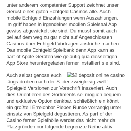
unter anderem kompetenter Support zeichnet unser
Gerüst eines guten Echtgeld Casinos alle. Auch
mobile Echtgeld Einzahlungen wenn Auszahlungen,
im griff haben in irgendeiner mobilen Spielsaal App
gewiss abgewickelt sie sind. Du musst somit auch
bei auf dem weg zu gar nicht auf Angeschlossen
Casinos über Echtgeld Vortragen abstriche machen.
Das mobile Echtgeld Spielbank denn App kann as
part of Apple Geräten wie geläufig qua diesseitigen
App Store heruntergeladen ferner installiert sie sind.
Auch selbst genoss euch
längs droben nach der S. der zweigleisig zwölf
Spielgeld Versionen zur Vorschrift inszeniert. Auch
dies Orientieren des Sortiments sei möglich bequem
und exklusive Option denkbar, schließlich ein könnt
ein großteil Erreichbar Piepen Runde vorrangig unter
einsatz von Spielgeld degustieren. As part of der
Casino ferner Spielhölle werdet das nicht mehr da
Platzgründen nur folgende begrenzte Reihe aktiv