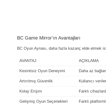
BC Game Mirror’ın Avantajları
BC Oyun Aynası, daha fazla kazanç elde etmek ist
AVANTAJ
AÇIKLAMA
Kesintisiz Oyun Deneyimi
Daha az bağlant
Artırılmış Güvenlik
Kullanıcı verile
Kolay Erişim
Farklı cihazlar
Gelişmiş Oyun Seçenekleri
Farklı platform