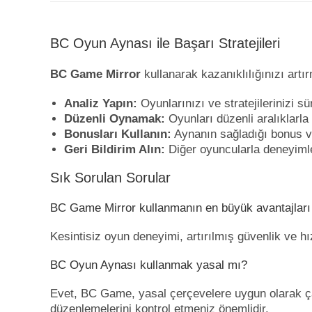
BC Oyun Aynası ile Başarı Stratejileri
BC Game Mirror
kullanarak kazanıklılığınızı artır
Analiz Yapın:
Oyunlarınızı ve stratejilerinizi sü
Düzenli Oynamak:
Oyunları düzenli aralıklarla 
Bonusları Kullanın:
Aynanın sağladığı bonus ve
Geri Bildirim Alın:
Diğer oyuncularla deneyimler
Sık Sorulan Sorular
BC Game Mirror kullanmanın en büyük avantajları 
Kesintisiz oyun deneyimi, artırılmış güvenlik ve hı
BC Oyun Aynası kullanmak yasal mı?
Evet, BC Game, yasal çerçevelere uygun olarak ç
düzenlemelerini kontrol etmeniz önemlidir.