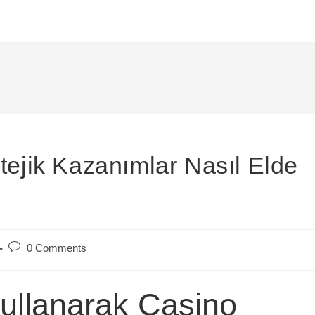
tejik Kazanımlar Nasıl Elde
0 Comments
ullanarak Casino