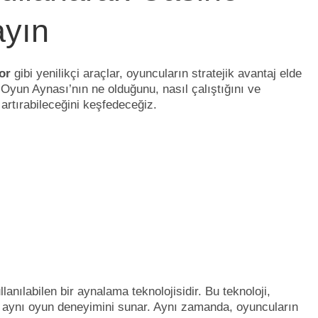
ayın
or
gibi yenilikçi araçlar, oyuncuların stratejik avantaj elde
yun Aynası’nın ne olduğunu, nasıl çalıştığını ve
artırabileceğini keşfedeceğiz.
lanılabilen bir aynalama teknolojisidir. Bu teknoloji,
, aynı oyun deneyimini sunar. Aynı zamanda, oyuncuların