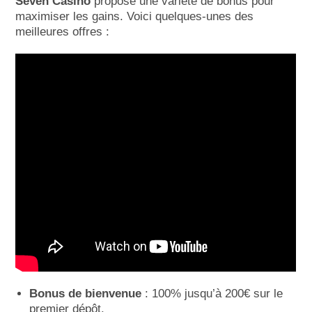
Seven Casino
propose une variété de bonus pour
maximiser les gains. Voici quelques-unes des
meilleures offres :
Bonus de bienvenue
: 100% jusqu’à 200€ sur le
premier dépôt.