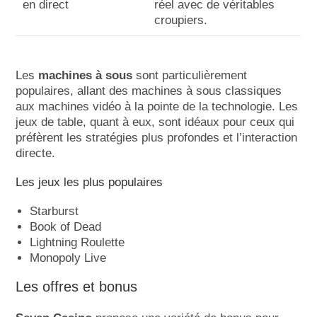
en direct
réel avec de véritables
croupiers.
Les
machines à sous
sont particulièrement
populaires, allant des machines à sous classiques
aux machines vidéo à la pointe de la technologie. Les
jeux de table, quant à eux, sont idéaux pour ceux qui
préfèrent les stratégies plus profondes et l’interaction
directe.
Les jeux les plus populaires
Starburst
Book of Dead
Lightning Roulette
Monopoly Live
Les offres et bonus