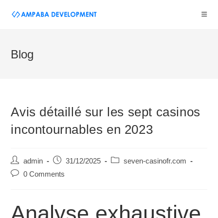
Blog
Avis détaillé sur les sept casinos
incontournables en 2023
admin
31/12/2025
seven-casinofr.com
0 Comments
Analyse exhaustive