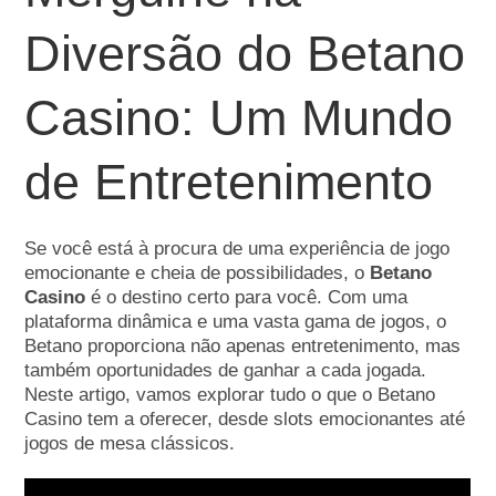
Diversão do Betano
Casino: Um Mundo
de Entretenimento
Se você está à procura de uma experiência de jogo
emocionante e cheia de possibilidades, o
Betano
Casino
é o destino certo para você. Com uma
plataforma dinâmica e uma vasta gama de jogos, o
Betano proporciona não apenas entretenimento, mas
também oportunidades de ganhar a cada jogada.
Neste artigo, vamos explorar tudo o que o Betano
Casino tem a oferecer, desde slots emocionantes até
jogos de mesa clássicos.