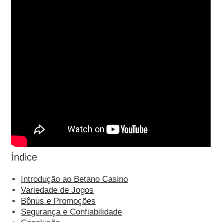
Índice
Introdução ao Betano Casino
Variedade de Jogos
Bônus e Promoções
Segurança e Confiabilidade