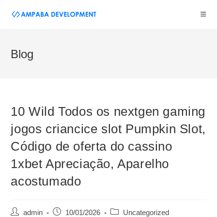
Blog
10 Wild Todos os nextgen gaming
jogos criancice slot Pumpkin Slot,
Código de oferta do cassino
1xbet Apreciação, Aparelho
acostumado
admin
10/01/2026
Uncategorized