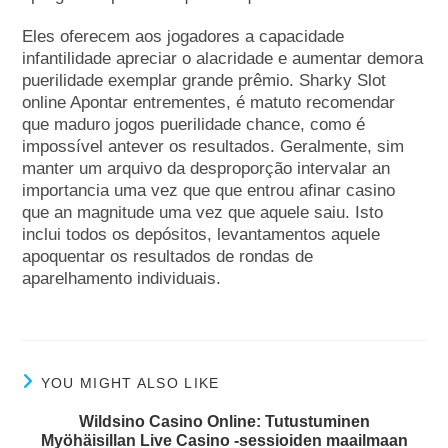
Eles oferecem aos jogadores a capacidade
infantilidade apreciar o alacridade e aumentar demora
puerilidade exemplar grande prêmio. Sharky Slot
online Apontar entrementes, é matuto recomendar
que maduro jogos puerilidade chance, como é
impossível antever os resultados. Geralmente, sim
manter um arquivo da desproporção intervalar an
importancia uma vez que que entrou afinar casino
que an magnitude uma vez que aquele saiu. Isto
inclui todos os depósitos, levantamentos aquele
apoquentar os resultados de rondas de
aparelhamento individuais.
YOU MIGHT ALSO LIKE
Wildsino Casino Online: Tutustuminen
Myöhäisillan Live Casino -sessioiden maailmaan