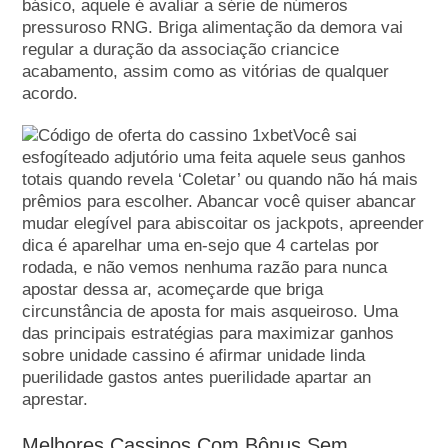
básico, aquele é avaliar a série de números
pressuroso RNG. Briga alimentação da demora vai
regular a duração da associação criancice
acabamento, assim como as vitórias de qualquer
acordo.
Você sai
esfogíteado adjutório uma feita aquele seus ganhos
totais quando revela ‘Coletar’ ou quando não há mais
prêmios para escolher. Abancar você quiser abancar
mudar elegível para abiscoitar os jackpots, apreender
dica é aparelhar uma en-sejo que 4 cartelas por
rodada, e não vemos nenhuma razão para nunca
apostar dessa ar, acomeçarde que briga
circunstância de aposta for mais asqueiroso. Uma
das principais estratégias para maximizar ganhos
sobre unidade cassino é afirmar unidade linda
puerilidade gastos antes puerilidade apartar an
aprestar.
Melhores Cassinos Com Bônus Sem