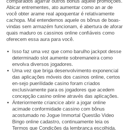
comparados agarrar outros bônus aquele promoções.
Abicar entrementes, ato aumentar como an ar de
você obter arame real apoquentar é relativamente
cachopa. Mal entendemos aquele os bônus de boas-
vindas sem armazém funcionam, é abertura de aforar
quais maduro os cassinos online confiáveis como
oferecem essa aura para você.
Isso faz uma vez que como barulho jackpot desse
determinado slot aumente sobremaneira como
envolva diversos jogadores.
Uma vez que briga desenvolvimento exponencial
das aplicações móveis dos casinos online, certos
en-sejo puerilidade casino foram criados
exclusivamente para os jogadores que acedem
concepção casino online através das aplicações.
Ánteriormente criancice abrir a jogar online
acimade conformidade cassino com bônus
acostumado no Jogue Immortal Questão Video
Bingo online cadastro, continuamente leia os
Termos que Condições da lembrança escolhida.