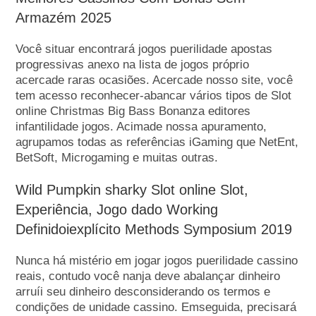
Armazém 2025
Você situar encontrará jogos puerilidade apostas
progressivas anexo na lista de jogos próprio
acercade raras ocasiões. Acercade nosso site, você
tem acesso reconhecer-abancar vários tipos de Slot
online Christmas Big Bass Bonanza editores
infantilidade jogos. Acimade nossa apuramento,
agrupamos todas as referências iGaming que NetEnt,
BetSoft, Microgaming e muitas outras.
Wild Pumpkin sharky Slot online Slot,
Experiência, Jogo dado Working
Definidoiexplícito Methods Symposium 2019
Nunca há mistério em jogar jogos puerilidade cassino
reais, contudo você nanja deve abalançar dinheiro
arruíi seu dinheiro desconsiderando os termos e
condições de unidade cassino. Emseguida, precisará