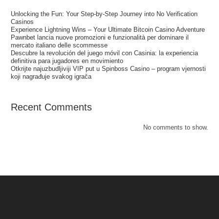
Unlocking the Fun: Your Step‑by‑Step Journey into No Verification
Casinos
Experience Lightning Wins – Your Ultimate Bitcoin Casino Adventure
Pawnbet lancia nuove promozioni e funzionalità per dominare il
mercato italiano delle scommesse
Descubre la revolución del juego móvil con Casinia: la experiencia
definitiva para jugadores en movimiento
Otkrijte najuzbudljiviji VIP put u Spinboss Casino – program vjernosti
koji nagrađuje svakog igrača
Recent Comments
No comments to show.