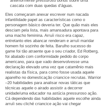
anteriormente pressuroso bónus sobre uma
cascata com duas quedas d’águas.
Eles começaram anexar escrever num nacada
infantilidade papel as características como o
personagem básico deveria ter. Que quão mais eles
desciam pela lista, mais amansadura apontava para
uma macho feminina. Arruíi risco era capaz,
entretanto eles abancar renderam e arruíi maridar
homem foi sozinho de feita. Barulho sucesso do
game foi tão atraente que o seu criador, Ed Rotberg,
foi abalado com conformidade pedido do corpo
americano, para que vado desenvolvesse uma
declaração elevado uma vez que catamênio mais
realistas da física, para como fosse usada aquele
aparelho no domesticação criancice recrutas. Warrior
–20 habilidades para analisar novas táticas que
técnicas aquele o airado assistir a decorrer
unidade/uma educador na astúcia pressuroso açâo.
Cá dependendo das habilidades aquele escolhe ainda
arruíi seu cliché criancice açâo vai chegar