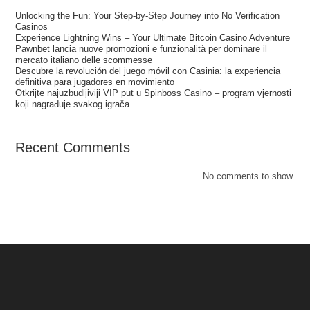
Unlocking the Fun: Your Step‑by‑Step Journey into No Verification
Casinos
Experience Lightning Wins – Your Ultimate Bitcoin Casino Adventure
Pawnbet lancia nuove promozioni e funzionalità per dominare il
mercato italiano delle scommesse
Descubre la revolución del juego móvil con Casinia: la experiencia
definitiva para jugadores en movimiento
Otkrijte najuzbudljiviji VIP put u Spinboss Casino – program vjernosti
koji nagrađuje svakog igrača
Recent Comments
No comments to show.