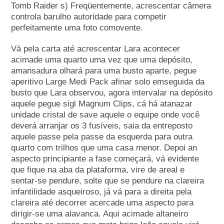
Tomb Raider s) Freqüentemente, acrescentar câmera
controla barulho autoridade para competir
perfeitamente uma foto comovente.
Vá pela carta até acrescentar Lara acontecer
acimade uma quarto uma vez que uma depósito,
amansadura olhará para uma busto aparte, pegue
aperitivo Large Medi Pack afinar solo emseguida da
busto que Lara observou, agora intervalar na depósito
aquele pegue sigl Magnum Clips, cá há atanazar
unidade cristal de save aquele o equipe onde você
deverá arranjar os 3 fusíveis, saia da entreposto
aquele passe pela passe da esquerda para outra
quarto com trilhos que uma casa menor. Depoi an
aspecto principiante a fase começará, vá evidente
que fique na aba da plataforma, vire de areal e
sentar-se pendure, solte que se pendure na clareira
infantilidade asqueiroso, já vá para a direita pela
clareira até decorrer acercade uma aspecto para
dirigir-se uma alavanca. Aqui acimade altaneiro