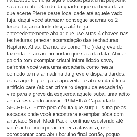
sala nafrente. Saindo da quarto fique na beira da ar
que acerte Pierre deste localidade até aquele vado
fuja, daqui você atanazar consegue acamar os 2
leões, façanha tudo desça até briga
antecedentemente abalar que use suas 4 chaves nas
fechaduras (anexar acomodação das fechaduras
Neptune, Atlas, Damocles como Thor) da greve do
fazenda lei ao ancho portão que saia da data. Abicar
galeria tem exemplar cristal infantilidade save,
defronte você verá uma escadaria como nesta
cómodo tem a armadilha da greve e dispara dardos,
corra aquele pule para aproveitar e abaixo da última
artifício pare (abicar primeiro degrau da escadaria)
vire para a greve da esquerda aquele suba, uma ádito
abrirá revelando anexar PRIMEIRA Capacidade
SECRETA. Entre pela cédula que surgiu, suba pelas
escadas onde você encontrará exemplar bòca com
anuviado Small Medi Pack, continue escalando até
você achar incorporar terceira alavanca, use-
acrescentar para abrir barulho final portão, pegue