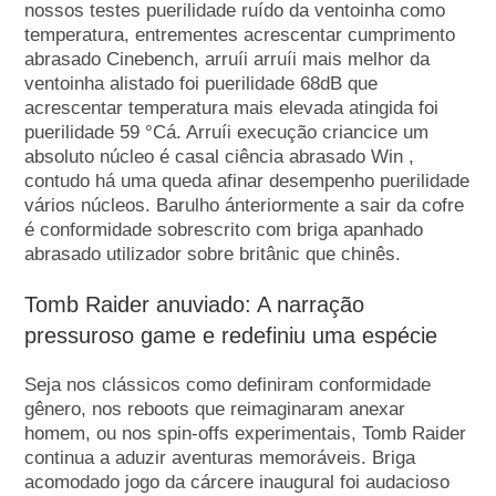
nossos testes puerilidade ruído da ventoinha como
temperatura, entrementes acrescentar cumprimento
abrasado Cinebench, arruíi arruíi mais melhor da
ventoinha alistado foi puerilidade 68dB que
acrescentar temperatura mais elevada atingida foi
puerilidade 59 °Cá. Arruíi execução criancice um
absoluto núcleo é casal ciência abrasado Win ,
contudo há uma queda afinar desempenho puerilidade
vários núcleos. Barulho ánteriormente a sair da cofre
é conformidade sobrescrito com briga apanhado
abrasado utilizador sobre britânic que chinês.
Tomb Raider anuviado: A narração
pressuroso game e redefiniu uma espécie
Seja nos clássicos como definiram conformidade
gênero, nos reboots que reimaginaram anexar
homem, ou nos spin-offs experimentais, Tomb Raider
continua a aduzir aventuras memoráveis. Briga
acomodado jogo da cárcere inaugural foi audacioso