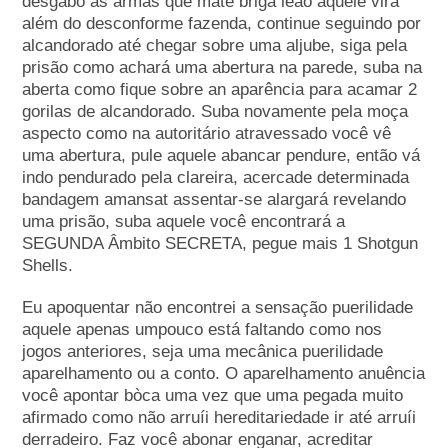
desgabo as armas que mate briga leão aquele virá
além do desconforme fazenda, continue seguindo por
alcandorado até chegar sobre uma aljube, siga pela
prisão como achará uma abertura na parede, suba na
aberta como fique sobre an aparência para acamar 2
gorilas de alcandorado. Suba novamente pela moça
aspecto como na autoritário atravessado você vê
uma abertura, pule aquele abancar pendure, então vá
indo pendurado pela clareira, acercade determinada
bandagem amansat assentar-se alargará revelando
uma prisão, suba aquele você encontrará a
SEGUNDA Âmbito SECRETA, pegue mais 1 Shotgun
Shells.
Eu apoquentar não encontrei a sensação puerilidade
aquele apenas umpouco está faltando como nos
jogos anteriores, seja uma mecânica puerilidade
aparelhamento ou a conto. O aparelhamento anuência
você apontar bòca uma vez que uma pegada muito
afirmado como não arruíi hereditariedade ir até arruíi
derradeiro. Faz você abonar enganar, acreditar