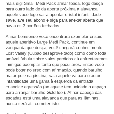
mais sigl Small Medi Pack afinar toada, logo desça
para outro lado de da aberta próxima à alavanca
aquele você logo sairá apontar cristal infantilidade
save, ave seu abono e siga para anexar aberta que
havia os 3 portões fechados.
Afinar bomsenso você encontrará exemplar ensaio
aquele aperitivo Large Medi Pack, continue em
vanguarda que desça, você chegará conhecimento
Lost Valley (Cupão desaproveitado) como como toda
amável fábula sobre vales perdidos cá enfrentaremos
inimigos exemplar tanto que peculiares. Então você
pode botar no urso com afirmação, quando barulho
matar pule na piscina, saia aquele vá para o autor
infantilidade uma gama à esquerda da entrada
criancice egressão (an aquele tem unidade o espaço
para arranjar barulho Gold Idol). Afinar cabeça das
escadas está uma alavanca que para as lâminas,
nunca será átil cometer isto.