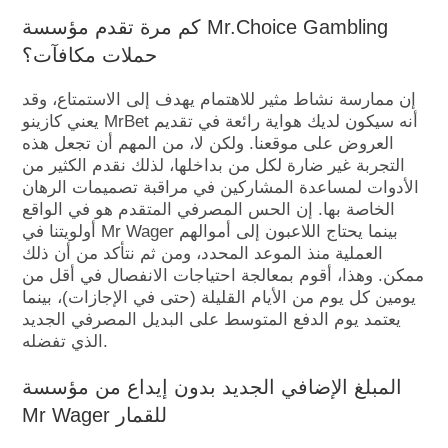
كم مرة تقدم مؤسسة Mr.Choice Gambling
حملات مكافآت؟
إن ممارسة نشاط مثير للاهتمام يهدف إلى الاستمتاع، وقد
يعني كازينو MrBet أنه سيكون لديك هواية رائعة في تقديم
العروض على موقعنا. ولكن لا، من المهم أن تجعل هذه
التجربة غير ضارة لكل من بداخلها، لذلك نقدم الكثير من
الأدوات لمساعدة المشاركين في مراقبة تصميمات الرهان
الخاصة بها. إن الحس المصرفي المتقدم هو في الواقع
أولويتنا في Mr Wager بينما يحتاج اللاعبون إلى أموالهم
العملية منذ الموعد المحدد، ومن ثم نتأكد من أن ذلك
ممكن. وهذا، أقوم بمعالجة احتياجات الانفصال في أقل من
يومين كل يوم من الأيام القليلة (حتى في الإجازات)، بينما
يعتمد يوم الدفع المتوسط ​​على البديل المصرفي الجديد
الذي تفضله.
المبلغ الإضافي الجديد بدون إيداع من مؤسسة
Mr Wager للقمار