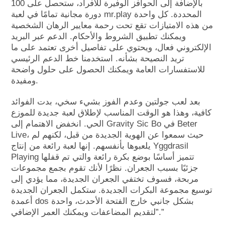
بالإضافة إلى الحوافز الوفيرة للأفراد، ستحصل على 100
دورة مجانية تمامًا في لعبة mr.play المحددة. كل واحدة
من هذه الامتيازات تقع تحت رحمة معايير الرهان الشخصية
ويمكنك تطبيق الشروط والأحكام. الدعم عبر البريد
الإلكتروني فعال، ويحتوي على تفاصيل أخرى تعتمد على ما
تريد النصيحة بشأنه. استخدمنا خط الدعم الرئيسي
للاستفسارات العامة ويمكنك الحصول على حلول واضحة
ومفيدة.
بعد لعب جولتين وعدم الفوز بشيء سخي، بدت الفوائد
كافية، وهذا هو الوقت المناسب لإطلاق لعبة جديدة للموزع
الحي. انخفض الاهتمام إلى Gravity Sic Bo في Beter
Live، حيث سمعوا عن الهوية الجديدة من قبل، لكنهم لم
يلعبوها بأنفسهم. إنها لعبة رائعة من إنتاج Yggdrasil
Playing تتميز أساسًا بوضع بكرة رائعة والتي تم قفلها
جزئيًا بسبب الجعران. نظرًا لأنك تقوم بجمع مجموعات
مربحة، فسوف تختفي الجعران الجديدة، مما يؤدي إلى
توسيع مجموعة البكرات الجديدة. ستكمل الجعران الجديدة
أعمدة dos بشكل جانبي خارج الفتحة الأحدث، واحدة
لتقديم المضاعفات ويمكنك العمر الإضافي”.”