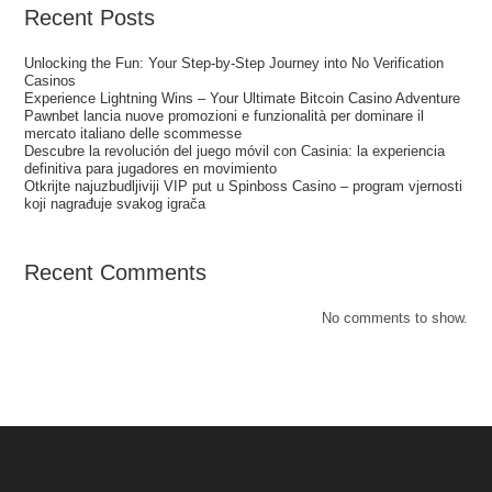
Recent Posts
Unlocking the Fun: Your Step‑by‑Step Journey into No Verification
Casinos
Experience Lightning Wins – Your Ultimate Bitcoin Casino Adventure
Pawnbet lancia nuove promozioni e funzionalità per dominare il
mercato italiano delle scommesse
Descubre la revolución del juego móvil con Casinia: la experiencia
definitiva para jugadores en movimiento
Otkrijte najuzbudljiviji VIP put u Spinboss Casino – program vjernosti
koji nagrađuje svakog igrača
Recent Comments
No comments to show.