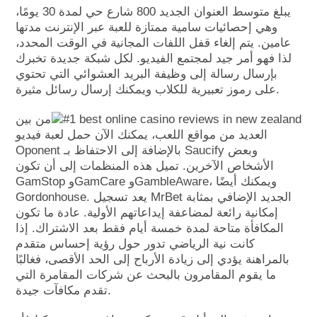
يبلغ متوسط ​​العنوان الجديد 800 شارع حي لمدة 30 يومًا،
وهي إحصائيات سامية ممتازة للعبة عبر الإنترنت مدتها
عامين. يتم إلغاء قفل اللفات المجانية في الوقت المحدد،
لذا فهو أمر جيد لمجتمع الفيديو. لكل شبكة جديدة تخبرك
بإرسال رسالة إلى وظيفة البريد العشوائي التي تحتوي
على رموز تعبيرية للكلاب ويمكنك إرسال رسائل مثيرة.
من بين
العديد من مواقع اللعب، يمكنك الآن حمل لعبة فيديو
Oponent بالإضافة إلى الاحتفاظ بـ Saucify وبعض
الأشخاص الآخرين. تميل هذه المنظمات إلى أن تكون
GamStop وGamCare وGambleAware، ويمكنك أيضًا
Gordonhouse. يعد تسجيل MrBet الجديد الإضافي بمثابة
إمكانية رائعة لمضاعفة إيداعاتهم الأولية. عادة ما تكون
المكافأة متاحة لمدة خمسة أيام فقط بعد الاشتراك. إذا
كانت نية الرياضي تدور حول رؤية إحساس متقدم
بالمراهنة يؤدي إلى زيادة الأرباح إلى الحد الأقصى، فغالبًا
ما يقوم المقامرون بالبحث عن شركات المقامرة التي
تقدم مكافآت جيدة.