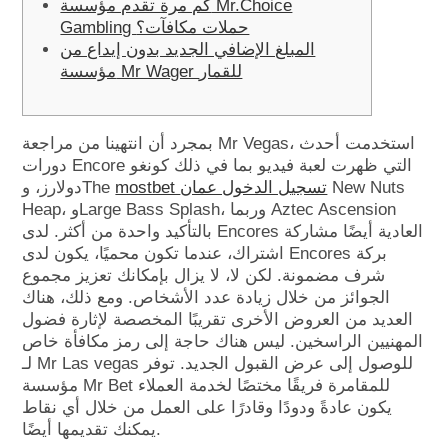
كم مرة تقدم مؤسسة Mr.Choice
Gambling حملات مكافآت؟
المبلغ الإضافي الجديد بدون إيداع من
مؤسسة Mr Wager للقمار
بمجرد أن انتهينا من مراجعة Mr Vegas، استخدمت أحدث
دورات Encore التي ظهرت لعبة فيديو بما في ذلك كونغو
New Nuts
mostbet تسجيل الدخول عمان
دولارز، وThe
Heap، وLarge Bass Splash، وربما Aztec Ascension
بالتأكيد واحدة من أكثر. لدى Encores العادية أيضًا مشاركة
اشتراك، عندما تكون محميًا، يكون لدى Encores بركة
شرف مضمونة. لكن لا، لا يزال بإمكانك تعزيز مجموع
الجوائز من خلال زيادة عدد الأشخاص.
ومع ذلك، هناك
العديد من العروض الأخرى تقريبًا المخصصة لإثارة فضول
المهنيين الراسخين. ليس هناك حاجة إلى رمز مكافأة خاص
لـ Mr Las vegas للوصول إلى عرض القبول الجديد. توفر
مؤسسة Mr Bet للمقامرة فريقًا مختصًا لخدمة العملاء
يكون عادةً ودودًا وقادرًا على العمل من خلال أي نقاط
يمكنك تقديمها أيضًا.